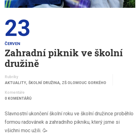
23
ČERVEN
Zahradní piknik ve školní
družině
Rubriky
,
,
AKTUALITY
ŠKOLNÍ DRUŽINA
ZŠ OLOMOUC GORKÉHO
Komentáře
0 KOMENTÁŘŮ
Slavnostní ukončení školní roku ve školní družince proběhlo
formou radovánek a zahradního pikniku, který jsme si
všichni moc užili. 🥳