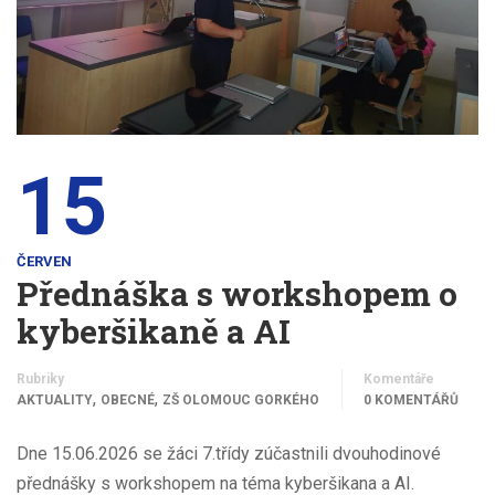
15
ČERVEN
Přednáška s workshopem o
kyberšikaně a AI
Rubriky
Komentáře
,
,
AKTUALITY
OBECNÉ
ZŠ OLOMOUC GORKÉHO
0 KOMENTÁŘŮ
Dne 15.06.2026 se žáci 7.třídy zúčastnili dvouhodinové
přednášky s workshopem na téma kyberšikana a AI.