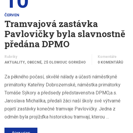
10
ČERVEN
Tramvajová zastávka
Pavlovičky byla slavnostně
předána DPMO
Rubriky
Komentáře
,
,
AKTUALITY
OBECNÉ
ZŠ OLOMOUC GORKÉHO
0 KOMENTÁŘŮ
Za pěkného počasí, skvělé nálady a účasti náměstkyně
primátorky Kateřiny Dobrozemské, náměstka primátorky
Tomáše Sýkory a předsedy představenstva DPMO,a.s.
Jaroslava Michalíka, předali žáci naší školy své výtvarné
pojetí zastávky konečné tramvaje Pavlovičky. Jedna z
odměn byla projížďka historickou tramvají, kterou …