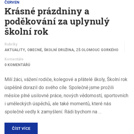
ČERVEN
Krásné prázdniny a
poděkování za uplynulý
školní rok
Rubriky
,
,
,
AKTUALITY
OBECNÉ
ŠKOLNÍ DRUŽINA
ZŠ OLOMOUC GORKÉHO
Komentáře
0 KOMENTÁŘŮ
Milí žáci, vážení rodiče, kolegové a přátelé školy, Školní rok
úspěšně dorazil do svého cíle. Společně jsme prožili
měsíce plné usilovné práce, nových vědomostí, sportovních
i uměleckých úspěchů, ale také momentů, které nás
společně vedly k zamyšlení. Rádi bychom na …
ČÍST VÍCE