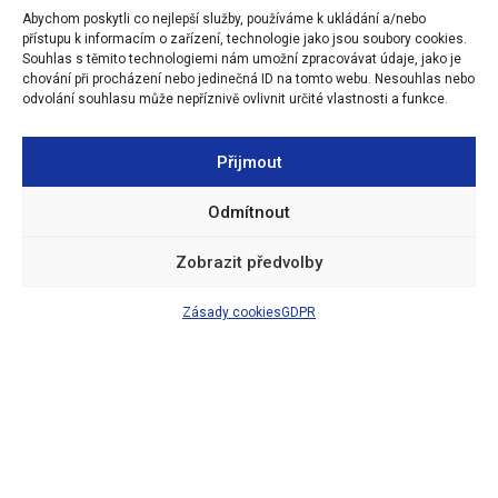
určeny Facebookové stránky (MAP Olomouc).
Abychom poskytli co nejlepší služby, používáme k ukládání a/nebo
přístupu k informacím o zařízení, technologie jako jsou soubory cookies.
Souhlas s těmito technologiemi nám umožní zpracovávat údaje, jako je
chování při procházení nebo jedinečná ID na tomto webu. Nesouhlas nebo
odvolání souhlasu může nepříznivě ovlivnit určité vlastnosti a funkce.
Přijmout
Odmítnout
Zobrazit předvolby
Zásady cookies
GDPR
🔒
|
Prohlášení o přístupnosti
|
Zásady cookies
|
Tvorba webu David
Walter
Czech