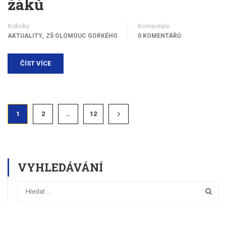
žáků
Rubriky
Komentáře
,
AKTUALITY
ZŠ OLOMOUC GORKÉHO
0 KOMENTÁŘŮ
ČÍST VÍCE
1
2
…
12
VYHLEDÁVÁNÍ