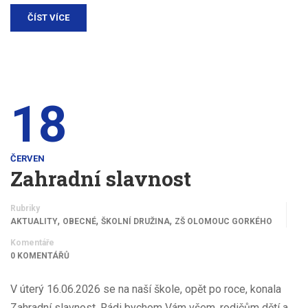
ČÍST VÍCE
18
ČERVEN
Zahradní slavnost
Rubriky
,
,
,
AKTUALITY
OBECNÉ
ŠKOLNÍ DRUŽINA
ZŠ OLOMOUC GORKÉHO
Komentáře
0 KOMENTÁŘŮ
V úterý 16.06.2026 se na naší škole, opět po roce, konala
Zahradní slavnost. Rádi bychom Vám všem, rodičům dětí a