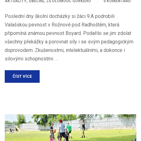
,
,
AKTUALITY
OBECNÉ
ZŠ OLOMOUC GORKÉHO
0 KOMENTÁŘŮ
Poslední dny školní docházky si žáci 9.A podrobili
Valašskou pevnost v Rožnově pod Radhoštěm, která
připomíná známou pevnost Boyard. Podařilo se jim zdolat
všechny překážky a porovnat síly i se svým pedagogickým
doprovodem. Zkušenostmi, intelektuálními, a dokonce i
silovými schopnostmi …
ČÍST VÍCE