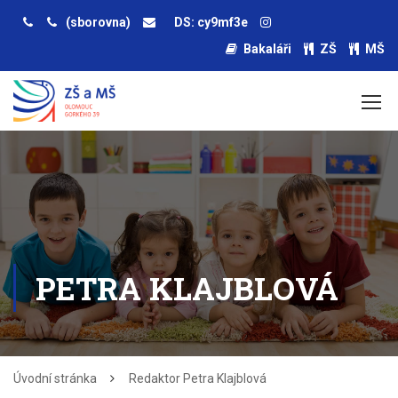
(sborovna)
DS: cy9mf3e
Bakaláři
ZŠ
MŠ
PETRA KLAJBLOVÁ
Úvodní stránka
Redaktor Petra Klajblová