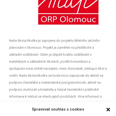
Naše škola/školka je zapojena do projektu Místního akčního
plánování v Olomouci. Projekt je zaměřen na předškolní a
základní vzdělávání. Cílem je zlepšit kvalitu vzdělávání v
mateřských a základních školách, posílit komunikaci a
spolupráci mezi učiteli navzájem, mezi zřizovateli, zástupci škol a
rodiči. Naše škola/školka se bude moci zapojovat do aktivit na
podporu čtenářské a matematické pre/gramotnosti, aktivit na
podporu zručnosti a kreativity a čerpat teoretické i praktické
informace k inkluzi ve všech jejích podobách. Více informací o
projektu najdete na webu
MAP
. Pro neformální diskuzi o školství a
Spravovat souhlas s cookies
vzdělávání mezi rodiči, učiteli a dalšími aktéry z Olomouce jsou