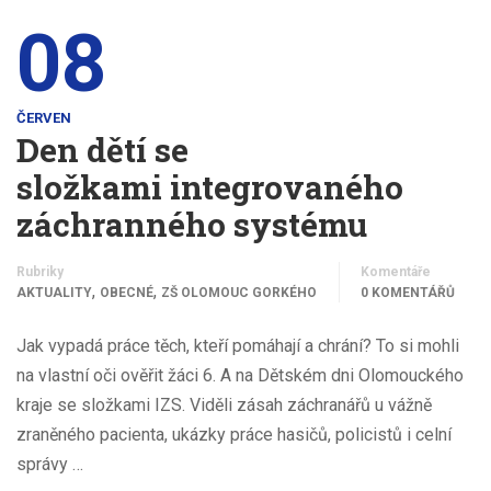
08
ČERVEN
Den dětí se
složkami integrovaného
záchranného systému
Rubriky
Komentáře
,
,
AKTUALITY
OBECNÉ
ZŠ OLOMOUC GORKÉHO
0 KOMENTÁŘŮ
Jak vypadá práce těch, kteří pomáhají a chrání? To si mohli
na vlastní oči ověřit žáci 6. A na Dětském dni Olomouckého
kraje se složkami IZS. Viděli zásah záchranářů u vážně
zraněného pacienta, ukázky práce hasičů, policistů i celní
správy …