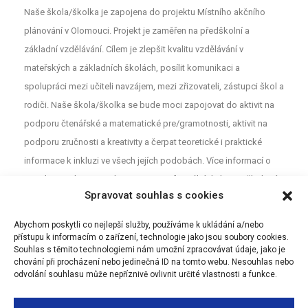
Naše škola/školka je zapojena do projektu Místního akčního
plánování v Olomouci. Projekt je zaměřen na předškolní a
základní vzdělávání. Cílem je zlepšit kvalitu vzdělávání v
mateřských a základních školách, posílit komunikaci a
spolupráci mezi učiteli navzájem, mezi zřizovateli, zástupci škol a
rodiči. Naše škola/školka se bude moci zapojovat do aktivit na
podporu čtenářské a matematické pre/gramotnosti, aktivit na
podporu zručnosti a kreativity a čerpat teoretické i praktické
informace k inkluzi ve všech jejích podobách. Více informací o
projektu najdete na webu
MAP
. Pro neformální diskuzi o školství a
Spravovat souhlas s cookies
vzdělávání mezi rodiči, učiteli a dalšími aktéry z Olomouce jsou
určeny Facebookové stránky (MAP Olomouc).
Abychom poskytli co nejlepší služby, používáme k ukládání a/nebo
přístupu k informacím o zařízení, technologie jako jsou soubory cookies.
Souhlas s těmito technologiemi nám umožní zpracovávat údaje, jako je
chování při procházení nebo jedinečná ID na tomto webu. Nesouhlas nebo
odvolání souhlasu může nepříznivě ovlivnit určité vlastnosti a funkce.