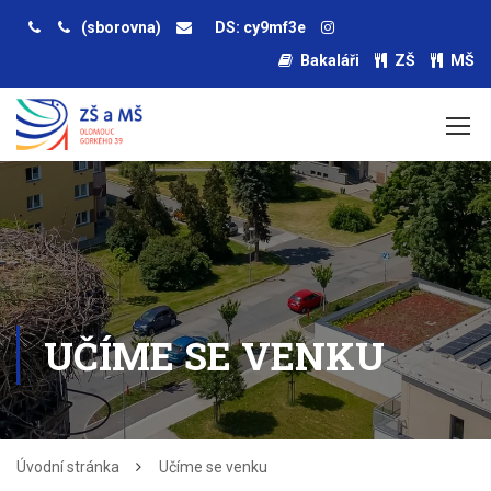
(sborovna)
DS: cy9mf3e
Bakaláři
ZŠ
MŠ
UČÍME SE VENKU
Úvodní stránka
Učíme se venku