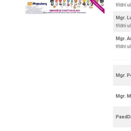
třídní u
Mgr.
L
třídní u
Mgr. 
třídní u
Mgr.
P
Mgr. 
PaedD