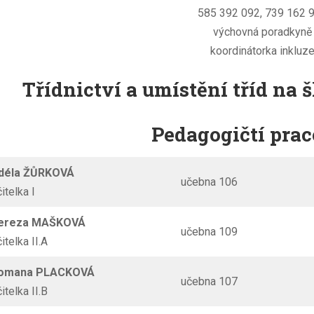
585 392 092, 739 162 
výchovná poradkyně
koordinátorka inkluz
Třídnictví a umístění tříd na 
Pedagogičtí prac
Adéla ŽŮRKOVÁ
učebna 106
čitelka I
Tereza MAŠKOVÁ
učebna 109
čitelka II.A
Romana PLACKOVÁ
učebna 107
čitelka II.B