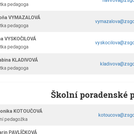
havirova@zsgo
ntka pedagoga
Soňa VYMAZALOVÁ
vymazalova@zsgo
ntka pedagoga
na VYSKOČILOVÁ
vyskocilova@zsgo
ntka pedagoga
abina KLADIVOVÁ
kladivova@zsgo
ntka pedagoga
Školní poradenské p
Monika KOTOUČOVÁ
kotoucova@zsgo
lní pedagožka
arin PAVLÍČKOVÁ