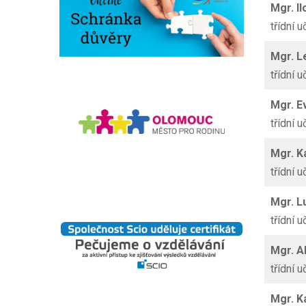
Mgr. I
třídní u
Mgr. 
třídní u
Mgr.
E
třídní u
Mgr. K
třídní u
Mgr.
L
třídní u
Mgr. 
třídní u
Mgr.
K