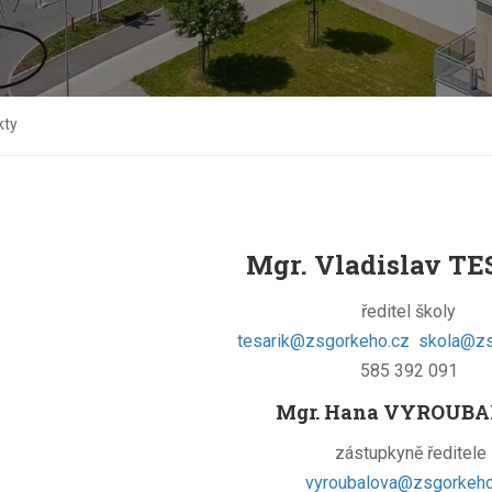
kty
Mgr. Vladislav T
ředitel školy
tesarik@zsgorkeho.cz
skola@zs
585 392 091
Mgr. Hana VYROUB
zástupkyně ředitele
vyroubalova@zsgorkeho