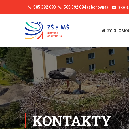
585 392 093
585 392 094
(sborovna)
skol
ZŠ OLOMO
KONTAKTY