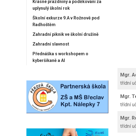
Krásné prázdniny a poděkování za
uplynulý školní rok
Školní exkurze 9.A v Rožnově pod
Radhoštěm
Zahradní piknik ve školní družině
Zahradní slavnost
Přednáška s workshopem o
kyberšikaně a AI
Mgr. 
třídní u
Mgr. 
třídní u
Mgr. 
třídní u