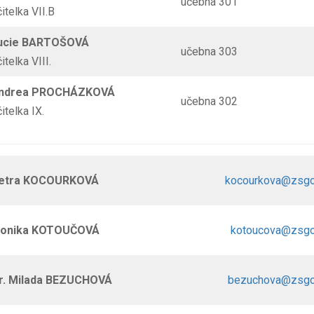
učebna 301
čitelka VII.B
ucie BARTOŠOVÁ
učebna 303
čitelka VIII.
Andrea PROCHÁZKOVÁ
učebna 302
čitelka IX.
etra KOCOURKOVÁ
kocourkova@zsgo
Monika KOTOUČOVÁ
kotoucova@zsgo
r. Milada BEZUCHOVÁ
bezuchova@zsgo