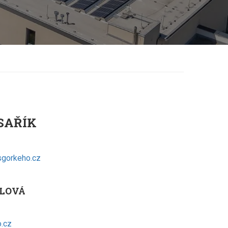
ESAŘÍK
gorkeho.cz
ALOVÁ
.cz