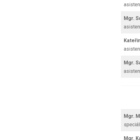
asiste
Mgr. 
asiste
Kateři
asiste
Mgr.
S
asiste
Mgr. 
speciá
Mgr. K