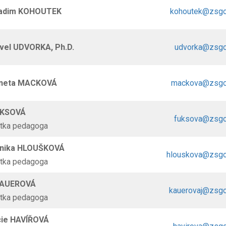
Radim KOHOUTEK
kohoutek@zsgo
avel UDVORKA, Ph.D.
udvorka@zsgo
Aneta MACKOVÁ
mackova@zsgo
UKSOVÁ
fuksova@zsgo
ntka pedagoga
onika HLOUŠKOVÁ
hlouskova@zsgo
ntka pedagoga
KAUEROVÁ
kauerovaj@zsgo
ntka pedagoga
cie HAVÍŘOVÁ