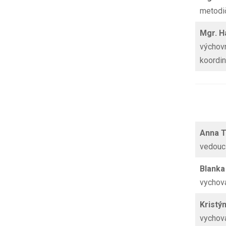
metodi
Mgr. 
výchov
koordin
Anna T
vedoucí
Blank
vychova
Krist
vychova