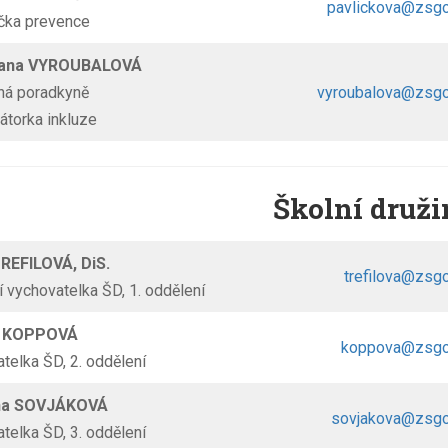
pavlickova@zsgo
čka prevence
Hana VYROUBALOVÁ
ná poradkyně
vyroubalova@zsgo
átorka inkluze
Školní druži
REFILOVÁ, DiS.
trefilova@zsg
 vychovatelka ŠD, 1. oddělení
a KOPPOVÁ
koppova@zsgo
telka ŠD, 2. oddělení
ýna SOVJÁKOVÁ
sovjakova@zsgo
telka ŠD, 3. oddělení