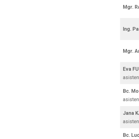
Mgr. 
Ing. P
Mgr. 
Eva F
asiste
Bc. M
asiste
Jana 
asiste
Bc. Lu