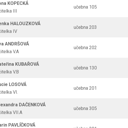
lona KOPECKÁ
učebna 105
čitelka III
Lenka HALOUZKOVÁ
učebna 203
čitelka IV
va ANDRŠOVÁ
učebna 202
čitelka V.A
ateřina KUBAŘOVÁ
učebna 130
čitelka V.B
ucie LOSOVÁ
učebna 201
čitelka VI.
Alexandra DAČENKOVÁ
učebna 305
čitelka VII.A
arin PAVLÍČKOVÁ