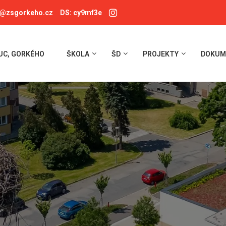
a@zsgorkeho.cz
DS: cy9mf3e
UC, GORKÉHO
ŠKOLA
ŠD
PROJEKTY
DOKUM