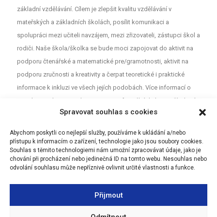
základní vzdělávání. Cílem je zlepšit kvalitu vzdělávání v
mateřských a základních školách, posílit komunikaci a
spolupráci mezi učiteli navzájem, mezi zřizovateli, zástupci škol a
rodiči. Naše škola/školka se bude moci zapojovat do aktivit na
podporu čtenářské a matematické pre/gramotnosti, aktivit na
podporu zručnosti a kreativity a čerpat teoretické i praktické
informace k inkluzi ve všech jejích podobách. Více informací o
projektu najdete na webu
MAP
. Pro neformální diskuzi o školství a
Spravovat souhlas s cookies
vzdělávání mezi rodiči, učiteli a dalšími aktéry z Olomouce jsou
určeny Facebookové stránky (MAP Olomouc).
Abychom poskytli co nejlepší služby, používáme k ukládání a/nebo
přístupu k informacím o zařízení, technologie jako jsou soubory cookies.
Souhlas s těmito technologiemi nám umožní zpracovávat údaje, jako je
chování při procházení nebo jedinečná ID na tomto webu. Nesouhlas nebo
odvolání souhlasu může nepříznivě ovlivnit určité vlastnosti a funkce.
Přijmout
Odmítnout