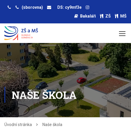
(sborovna)
DS: cy9mf3e
Bakaláři
ZŠ
MŠ
NAŠE ŠKOLA
Úvodní stránka
Naše škola