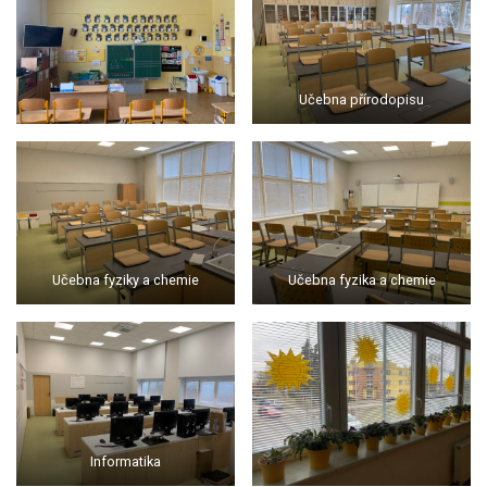
Učebna přírodopisu
Učebna fyziky a chemie
Učebna fyzika a chemie
Informatika