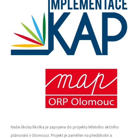
Naše škola/školka je zapojena do projektu Místního akčního
plánování v Olomouci. Projekt je zaměřen na předškolní a