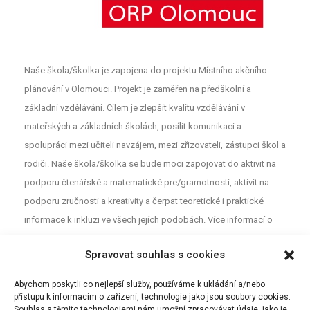
Naše škola/školka je zapojena do projektu Místního akčního
plánování v Olomouci. Projekt je zaměřen na předškolní a
základní vzdělávání. Cílem je zlepšit kvalitu vzdělávání v
mateřských a základních školách, posílit komunikaci a
spolupráci mezi učiteli navzájem, mezi zřizovateli, zástupci škol a
rodiči. Naše škola/školka se bude moci zapojovat do aktivit na
podporu čtenářské a matematické pre/gramotnosti, aktivit na
podporu zručnosti a kreativity a čerpat teoretické i praktické
informace k inkluzi ve všech jejích podobách. Více informací o
projektu najdete na webu
MAP
. Pro neformální diskuzi o školství a
Spravovat souhlas s cookies
vzdělávání mezi rodiči, učiteli a dalšími aktéry z Olomouce jsou
určeny Facebookové stránky (MAP Olomouc).
Abychom poskytli co nejlepší služby, používáme k ukládání a/nebo
přístupu k informacím o zařízení, technologie jako jsou soubory cookies.
Souhlas s těmito technologiemi nám umožní zpracovávat údaje, jako je