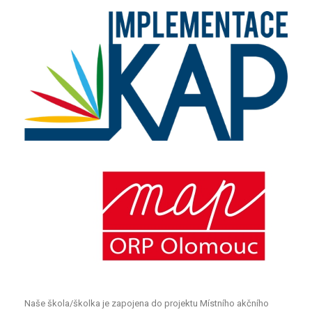
Naše škola/školka je zapojena do projektu Místního akčního