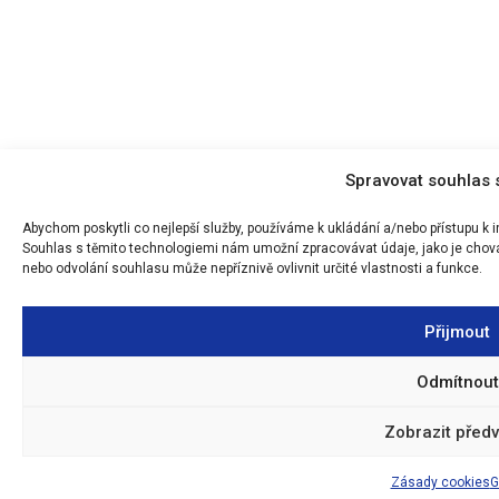
Spravovat souhlas 
Abychom poskytli co nejlepší služby, používáme k ukládání a/nebo přístupu k 
Souhlas s těmito technologiemi nám umožní zpracovávat údaje, jako je chová
nebo odvolání souhlasu může nepříznivě ovlivnit určité vlastnosti a funkce.
Přijmout
Odmítnout
Zobrazit předv
Zásady cookies
G