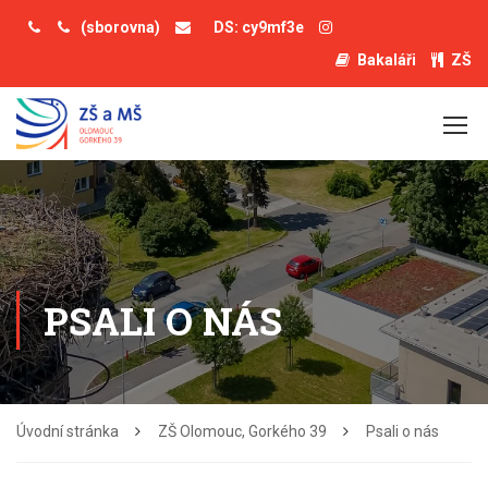
(sborovna)
DS: cy9mf3e
Bakaláři
ZŠ
PSALI O NÁS
Úvodní stránka
ZŠ Olomouc, Gorkého 39
Psali o nás