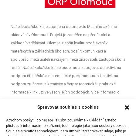
Naše škola/školka je zapojena do projektu Místního akčního
plánování v Olomouci. Projekt je zaměřen na předškolní a
základní vzdělávání. Cílem je zlepšit kvalitu vzdělávání v
mateřských a základních školách, posílit komunikaci a
spolupráci mezi učiteli navzájem, mezi zřizovateli, zástupci škol a
rodiči. Naše škola/školka se bude moci zapojovat do aktivit na
podporu čtenářské a matematické pre/gramotnosti, aktivit na
podporu zručnosti a kreativity a čerpat teoretické i praktické
informace k inkluzi ve všech jejích podobách. Více informací o
projektu najdete na webu
MAP
. Pro neformální diskuzi o školství a
Spravovat souhlas s cookies
vzdělávání mezi rodiči, učiteli a dalšími aktéry z Olomouce jsou
určeny Facebookové stránky (MAP Olomouc).
Abychom poskytli co nejlepší služby, používáme k ukládání a/nebo
přístupu k informacím o zařízení, technologie jako jsou soubory cookies.
Souhlas s těmito technologiemi nám umožní zpracovávat údaje, jako je