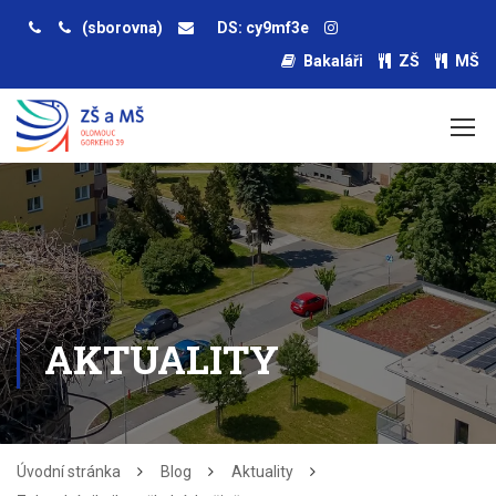
(sborovna)
DS: cy9mf3e
Bakaláři
ZŠ
MŠ
AKTUALITY
Úvodní stránka
Blog
Aktuality