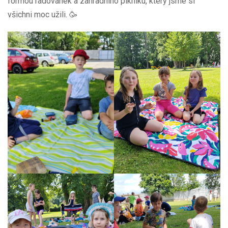
formou radovánek a zahradního pikniku, který jsme si
všichni moc užili. 🥳