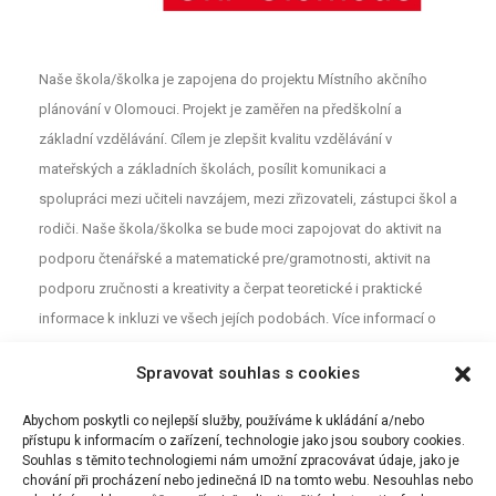
Naše škola/školka je zapojena do projektu Místního akčního
plánování v Olomouci. Projekt je zaměřen na předškolní a
základní vzdělávání. Cílem je zlepšit kvalitu vzdělávání v
mateřských a základních školách, posílit komunikaci a
spolupráci mezi učiteli navzájem, mezi zřizovateli, zástupci škol a
rodiči. Naše škola/školka se bude moci zapojovat do aktivit na
podporu čtenářské a matematické pre/gramotnosti, aktivit na
podporu zručnosti a kreativity a čerpat teoretické i praktické
informace k inkluzi ve všech jejích podobách. Více informací o
projektu najdete na webu
MAP
. Pro neformální diskuzi o školství a
Spravovat souhlas s cookies
vzdělávání mezi rodiči, učiteli a dalšími aktéry z Olomouce jsou
určeny Facebookové stránky (MAP Olomouc).
Abychom poskytli co nejlepší služby, používáme k ukládání a/nebo
přístupu k informacím o zařízení, technologie jako jsou soubory cookies.
Souhlas s těmito technologiemi nám umožní zpracovávat údaje, jako je
chování při procházení nebo jedinečná ID na tomto webu. Nesouhlas nebo