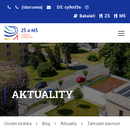
(sborovna)
DS: cy9mf3e
Bakaláři
ZŠ
MŠ
AKTUALITY
Úvodní stránka
Blog
Aktuality
Zahradní slavnost