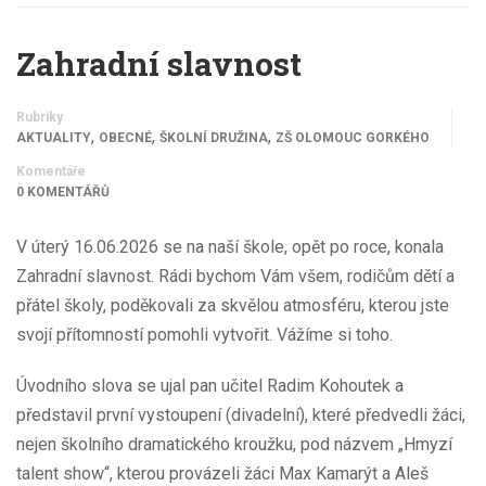
Zahradní slavnost
Rubriky
,
,
,
AKTUALITY
OBECNÉ
ŠKOLNÍ DRUŽINA
ZŠ OLOMOUC GORKÉHO
Komentáře
0 KOMENTÁŘŮ
V úterý 16.06.2026 se na naší škole, opět po roce, konala
Zahradní slavnost. Rádi bychom Vám všem, rodičům dětí a
přátel školy, poděkovali za skvělou atmosféru, kterou jste
svojí přítomností pomohli vytvořit. Vážíme si toho.
Úvodního slova se ujal pan učitel Radim Kohoutek a
představil první vystoupení (divadelní), které předvedli žáci,
nejen školního dramatického kroužku, pod názvem „Hmyzí
talent show“, kterou provázeli žáci Max Kamarýt a Aleš