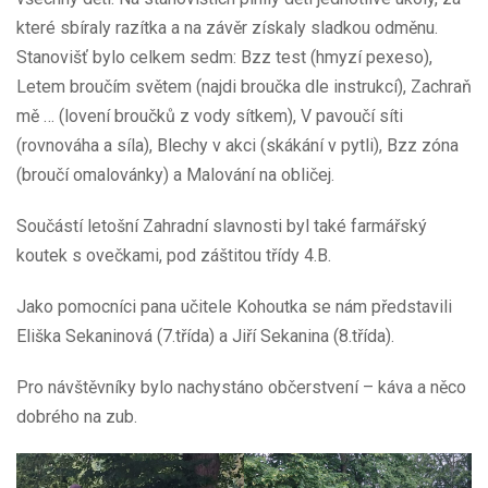
které sbíraly razítka a na závěr získaly sladkou odměnu.
Stanovišť bylo celkem sedm: Bzz test (hmyzí pexeso),
Letem broučím světem (najdi broučka dle instrukcí), Zachraň
mě … (lovení broučků z vody sítkem), V pavoučí síti
(rovnováha a síla), Blechy v akci (skákání v pytli), Bzz zóna
(broučí omalovánky) a Malování na obličej.
Součástí letošní Zahradní slavnosti byl také farmářský
koutek s ovečkami, pod záštitou třídy 4.B.
Jako pomocníci pana učitele Kohoutka se nám představili
Eliška Sekaninová (7.třída) a Jiří Sekanina (8.třída).
Pro návštěvníky bylo nachystáno občerstvení – káva a něco
dobrého na zub.