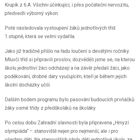
Krupík z 6.A. Všichni účinkující, i přes počáteční nervozitu,
předvedli výborný výkon.
Poté následovala vystoupení žáků jednotlivých tříd
1.stupně, která se velmi vydařila.
Jako již tradičně přišlo na řadu loučení s devátými ročníky.
Mluvčí tříd si připravili proslov, dozvěděli jsme se, na kterou
školu jednotliví žáci odcházejí a na závěr předali žáci, jako
poděkování, drobné dary vyučujícím, kteří je během jejich
školní docházky učili.
Dalším bodem programu bylo pasování budoucích prvňáčků
žáky osmé třídy z předškoláků na školáky.
Po celou dobu Zahradní slavnosti byla připravena „Hmyzí
olympiáda“ – stanoviště nejen pro nejmenší, ale i pro
všechny děti. Na stanovištích plnily děti jednotlivé úkoly, za