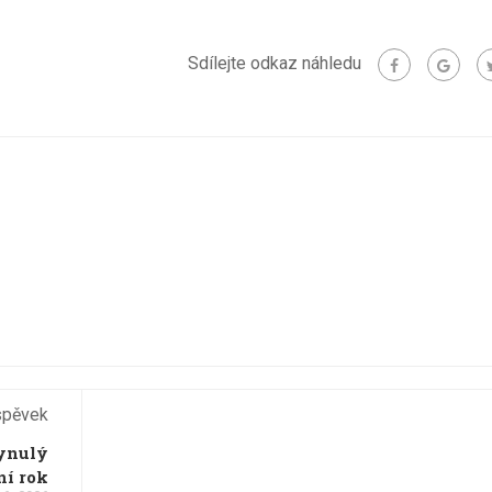
Sdílejte odkaz náhledu
spěvek
lynulý
ní rok