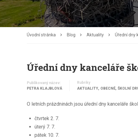
Úvodní stránka
Blog
Aktuality
Úřední dny 
Úřední dny kanceláře šk
Rubriky
Publikovaný název:
,
,
PETRA KLAJBLOVÁ
AKTUALITY
OBECNÉ
ŠKOLNÍ DR
O letních prázdninách jsou úřední dny kanceláře ško
čtvrtek 2. 7.
úterý 7. 7.
pátek 10. 7.