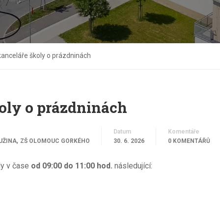
kanceláře školy o prázdninách
oly o prázdninách
Datum
Komentáře
,
UŽINA
ZŠ OLOMOUC GORKÉHO
30. 6. 2026
0 KOMENTÁŘŮ
ly v čase
od 09:00 do 11:00 hod.
následující: