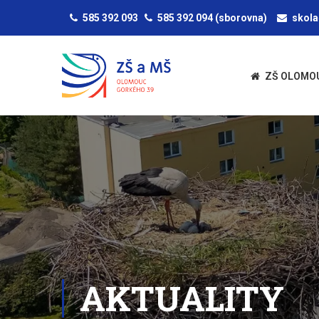
585 392 093
585 392 094
(sborovna)
skol
ZŠ OLOMO
AKTUALITY