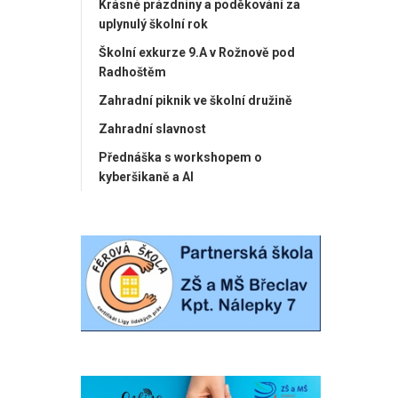
Krásné prázdniny a poděkování za
uplynulý školní rok
Školní exkurze 9.A v Rožnově pod
Radhoštěm
Zahradní piknik ve školní družině
Zahradní slavnost
Přednáška s workshopem o
kyberšikaně a AI