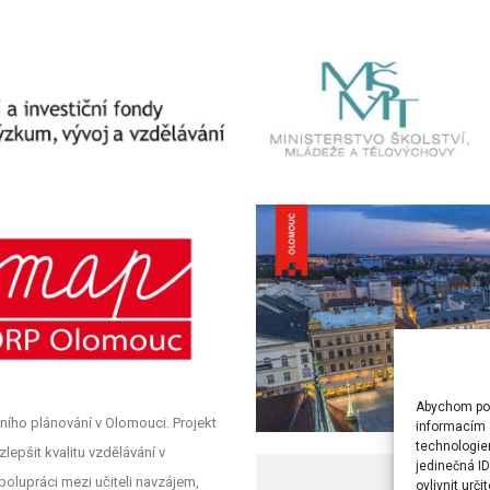
Abychom posk
ního plánování v Olomouci. Projekt
informacím o
technologie
lepšit kvalitu vzdělávání v
jedinečná I
polupráci mezi učiteli navzájem,
ovlivnit urči