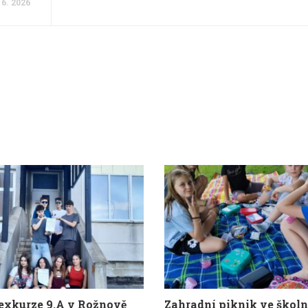
 6. 2026
 exkurze 9.A v Rožnově
Zahradní piknik ve školn