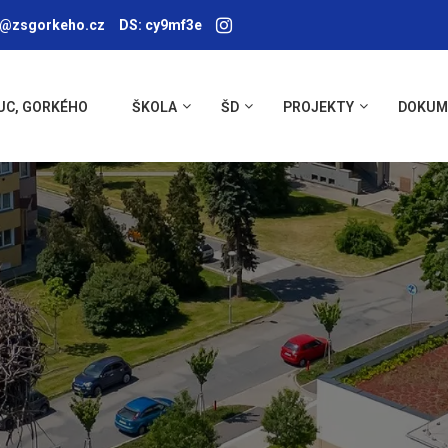
a@zsgorkeho.cz
DS: cy9mf3e
UC, GORKÉHO
ŠKOLA
ŠD
PROJEKTY
DOKUM