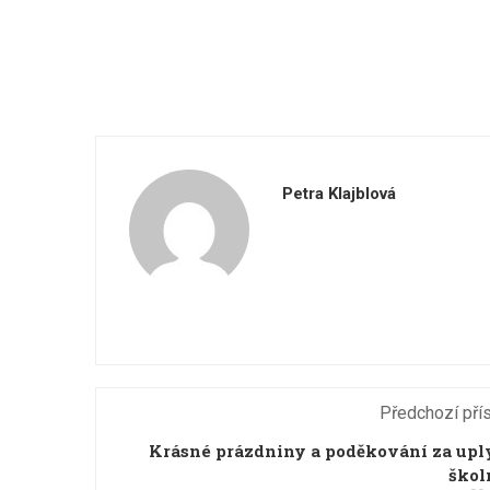
Petra Klajblová
Předchozí pří
Krásné prázdniny a poděkování za up
škol