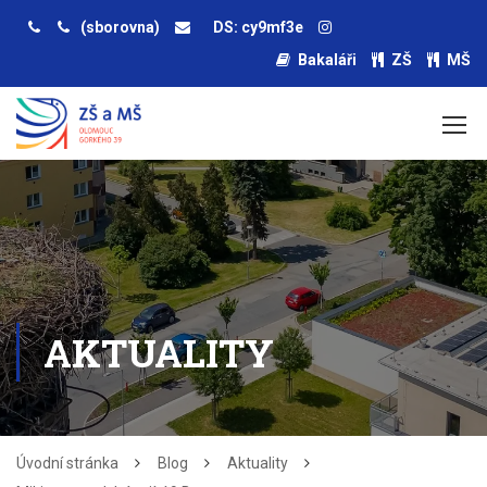
(sborovna)
DS: cy9mf3e
Bakaláři
ZŠ
MŠ
AKTUALITY
Úvodní stránka
Blog
Aktuality