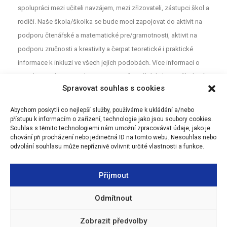
spolupráci mezi učiteli navzájem, mezi zřizovateli, zástupci škol a
rodiči. Naše škola/školka se bude moci zapojovat do aktivit na
podporu čtenářské a matematické pre/gramotnosti, aktivit na
podporu zručnosti a kreativity a čerpat teoretické i praktické
informace k inkluzi ve všech jejích podobách. Více informací o
projektu najdete na webu
MAP
. Pro neformální diskuzi o školství a
Spravovat souhlas s cookies
vzdělávání mezi rodiči, učiteli a dalšími aktéry z Olomouce jsou
určeny Facebookové stránky (MAP Olomouc).
Abychom poskytli co nejlepší služby, používáme k ukládání a/nebo
přístupu k informacím o zařízení, technologie jako jsou soubory cookies.
Souhlas s těmito technologiemi nám umožní zpracovávat údaje, jako je
chování při procházení nebo jedinečná ID na tomto webu. Nesouhlas nebo
odvolání souhlasu může nepříznivě ovlivnit určité vlastnosti a funkce.
Přijmout
Odmítnout
Zobrazit předvolby