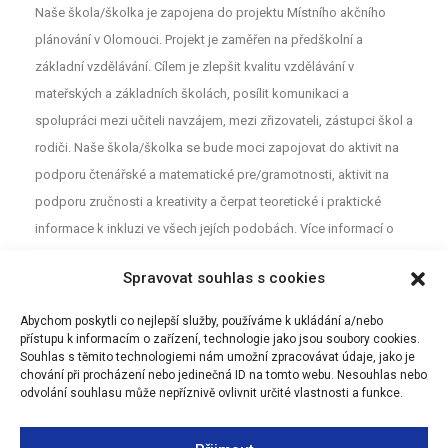
Naše škola/školka je zapojena do projektu Místního akčního
plánování v Olomouci. Projekt je zaměřen na předškolní a
základní vzdělávání. Cílem je zlepšit kvalitu vzdělávání v
mateřských a základních školách, posílit komunikaci a
spolupráci mezi učiteli navzájem, mezi zřizovateli, zástupci škol a
rodiči. Naše škola/školka se bude moci zapojovat do aktivit na
podporu čtenářské a matematické pre/gramotnosti, aktivit na
podporu zručnosti a kreativity a čerpat teoretické i praktické
informace k inkluzi ve všech jejích podobách. Více informací o
projektu najdete na webu
MAP
. Pro neformální diskuzi o školství a
Spravovat souhlas s cookies
vzdělávání mezi rodiči, učiteli a dalšími aktéry z Olomouce jsou
určeny Facebookové stránky (MAP Olomouc).
Abychom poskytli co nejlepší služby, používáme k ukládání a/nebo
přístupu k informacím o zařízení, technologie jako jsou soubory cookies.
Souhlas s těmito technologiemi nám umožní zpracovávat údaje, jako je
chování při procházení nebo jedinečná ID na tomto webu. Nesouhlas nebo
odvolání souhlasu může nepříznivě ovlivnit určité vlastnosti a funkce.