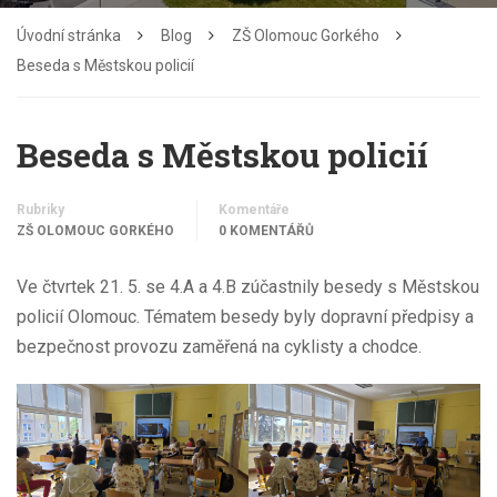
Úvodní stránka
Blog
ZŠ Olomouc Gorkého
Beseda s Městskou policií
Beseda s Městskou policií
Rubriky
Komentáře
ZŠ OLOMOUC GORKÉHO
0 KOMENTÁŘŮ
Ve čtvrtek 21. 5. se 4.A a 4.B zúčastnily besedy s Městskou
policií Olomouc. Tématem besedy byly dopravní předpisy a
bezpečnost provozu zaměřená na cyklisty a chodce.