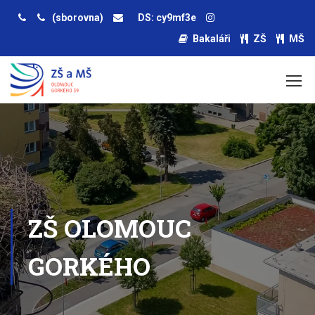
(sborovna)
DS: cy9mf3e
Bakaláři
ZŠ
MŠ
ZŠ OLOMOUC
GORKÉHO