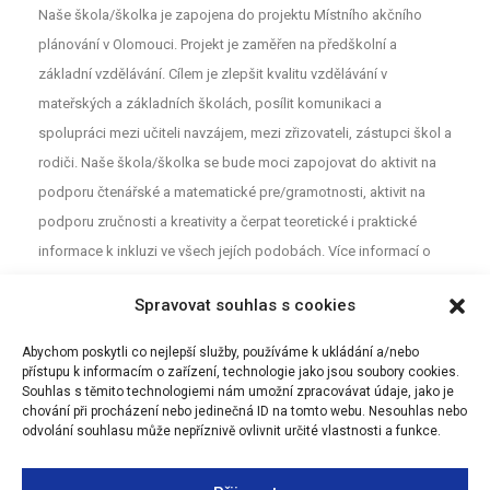
Naše škola/školka je zapojena do projektu Místního akčního
plánování v Olomouci. Projekt je zaměřen na předškolní a
základní vzdělávání. Cílem je zlepšit kvalitu vzdělávání v
mateřských a základních školách, posílit komunikaci a
spolupráci mezi učiteli navzájem, mezi zřizovateli, zástupci škol a
rodiči. Naše škola/školka se bude moci zapojovat do aktivit na
podporu čtenářské a matematické pre/gramotnosti, aktivit na
podporu zručnosti a kreativity a čerpat teoretické i praktické
informace k inkluzi ve všech jejích podobách. Více informací o
projektu najdete na webu
MAP
. Pro neformální diskuzi o školství a
Spravovat souhlas s cookies
vzdělávání mezi rodiči, učiteli a dalšími aktéry z Olomouce jsou
určeny Facebookové stránky (MAP Olomouc).
Abychom poskytli co nejlepší služby, používáme k ukládání a/nebo
přístupu k informacím o zařízení, technologie jako jsou soubory cookies.
Souhlas s těmito technologiemi nám umožní zpracovávat údaje, jako je
chování při procházení nebo jedinečná ID na tomto webu. Nesouhlas nebo
odvolání souhlasu může nepříznivě ovlivnit určité vlastnosti a funkce.