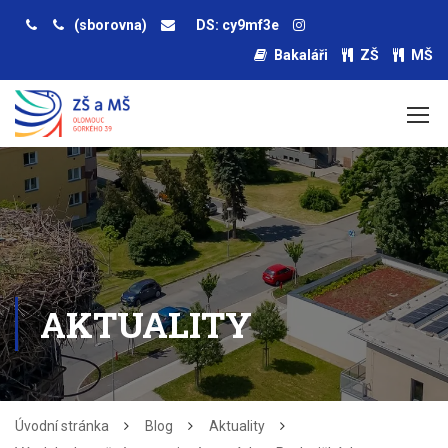
(sborovna)
DS: cy9mf3e
Bakaláři
ZŠ
MŠ
AKTUALITY
Úvodní stránka
Blog
Aktuality