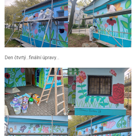
Den čtvrtý…finální úpravy…