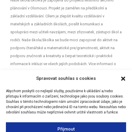
Naše škola/školka je zapojena do projektu Místního akčního
plánování v Olomouci. Projekt je zaměřen na předškolní a
základní vzdělávání. Cílem je zlepšit kvalitu vzdělávání v
mateřských a základních školách, posílit komunikaci a
spolupráci mezi učiteli navzájem, mezi zřizovateli, zástupci škol a
rodiči. Naše škola/školka se bude moci zapojovat do aktivit na
podporu čtenářské a matematické pre/gramotnosti, aktivit na
podporu zručnosti a kreativity a čerpat teoretické i praktické
informace k inkluzi ve všech jejích podobách. Více informací o
projektu najdete na webu
MAP
. Pro neformální diskuzi o školství a
Spravovat souhlas s cookies
vzdělávání mezi rodiči, učiteli a dalšími aktéry z Olomouce jsou
určeny Facebookové stránky (MAP Olomouc).
Abychom poskytli co nejlepší služby, používáme k ukládání a/nebo
přístupu k informacím o zařízení, technologie jako jsou soubory cookies.
Souhlas s těmito technologiemi nám umožní zpracovávat údaje, jako je
chování při procházení nebo jedinečná ID na tomto webu. Nesouhlas nebo
odvolání souhlasu může nepříznivě ovlivnit určité vlastnosti a funkce.
Přijmout