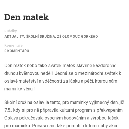
Den matek
Rubriky
,
,
AKTUALITY
ŠKOLNÍ DRUŽINA
ZŠ OLOMOUC GORKÉHO
Komentáře
0 KOMENTÁŘŮ
Den matek nebo také svátek matek slavíme každoročně
druhou květnovou neděli. Jedná se o mezinárodní svátek k
oslavě mateřství a vděčnosti za lásku a péči, kterou nám
maminky věnují.
Školní družina oslavila tento, pro maminky výjimečný den, již
7.5., kdy si pro ně připravila kulturní program s překvapením.
Oslava pokračovala ovocným hodováním a výrobou tašek
pro maminku. Počasí nám také pomohlo k tomu, aby akce