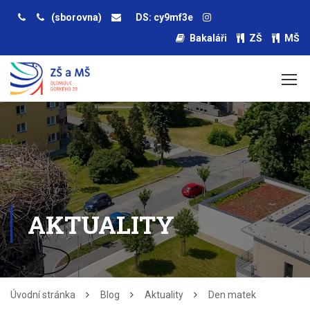
(sborovna)
DS: cy9mf3e
Bakaláři
ZŠ
MŠ
AKTUALITY
Úvodní stránka
Blog
Aktuality
Den matek