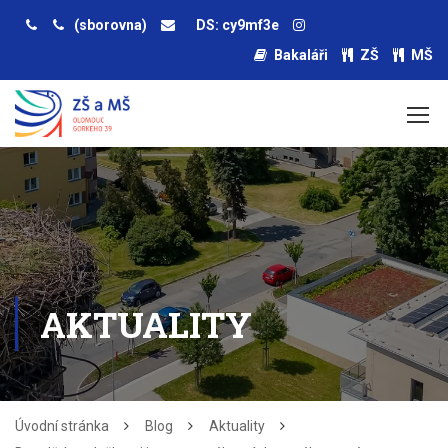
(sborovna)
DS: cy9mf3e
Bakaláři
ZŠ
MŠ
AKTUALITY
Úvodní stránka
Blog
Aktuality