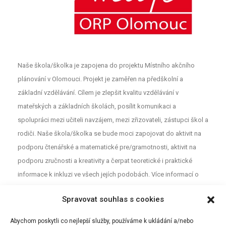
Naše škola/školka je zapojena do projektu Místního akčního
plánování v Olomouci. Projekt je zaměřen na předškolní a
základní vzdělávání. Cílem je zlepšit kvalitu vzdělávání v
mateřských a základních školách, posílit komunikaci a
spolupráci mezi učiteli navzájem, mezi zřizovateli, zástupci škol a
rodiči. Naše škola/školka se bude moci zapojovat do aktivit na
podporu čtenářské a matematické pre/gramotnosti, aktivit na
podporu zručnosti a kreativity a čerpat teoretické i praktické
informace k inkluzi ve všech jejích podobách. Více informací o
projektu najdete na webu
MAP
. Pro neformální diskuzi o školství a
Spravovat souhlas s cookies
vzdělávání mezi rodiči, učiteli a dalšími aktéry z Olomouce jsou
určeny Facebookové stránky (MAP Olomouc).
Abychom poskytli co nejlepší služby, používáme k ukládání a/nebo