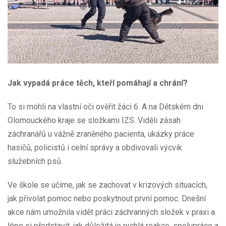
Jak vypadá práce těch, kteří pomáhají a chrání?
To si mohli na vlastní oči ověřit žáci 6. A na Dětském dni
Olomouckého kraje se složkami IZS. Viděli zásah
záchranářů u vážně zraněného pacienta, ukázky práce
hasičů, policistů i celní správy a obdivovali výcvik
služebních psů.
Ve škole se učíme, jak se zachovat v krizových situacích,
jak přivolat pomoc nebo poskytnout první pomoc. Dnešní
akce nám umožnila vidět práci záchranných složek v praxi a
lépe si představit, jak důležitá je rychlá reakce, spolupráce a