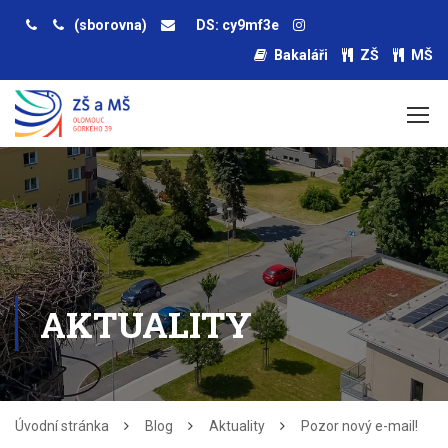
(sborovna)
DS: cy9mf3e
Bakaláři
ZŠ
MŠ
AKTUALITY
Úvodní stránka
Blog
Aktuality
Pozor nový e-mail!