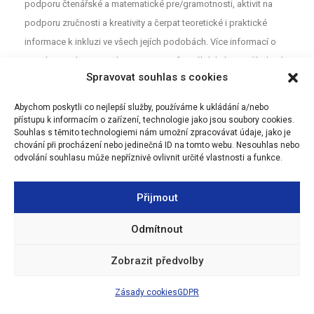
podporu čtenářské a matematické pre/gramotnosti, aktivit na
podporu zručnosti a kreativity a čerpat teoretické i praktické
informace k inkluzi ve všech jejích podobách. Více informací o
projektu najdete na webu
MAP
. Pro neformální diskuzi o školství a
Spravovat souhlas s cookies
vzdělávání mezi rodiči, učiteli a dalšími aktéry z Olomouce jsou
určeny Facebookové stránky (MAP Olomouc).
Abychom poskytli co nejlepší služby, používáme k ukládání a/nebo
přístupu k informacím o zařízení, technologie jako jsou soubory cookies.
Souhlas s těmito technologiemi nám umožní zpracovávat údaje, jako je
chování při procházení nebo jedinečná ID na tomto webu. Nesouhlas nebo
odvolání souhlasu může nepříznivě ovlivnit určité vlastnosti a funkce.
Přijmout
Odmítnout
Zobrazit předvolby
Zásady cookies
GDPR