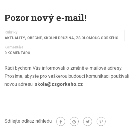
Pozor nový e-mail!
Rubriky
,
,
,
AKTUALITY
OBECNÉ
ŠKOLNÍ DRUŽINA
ZŠ OLOMOUC GORKÉHO
Komentáře
0 KOMENTÁŘŮ
Rádi bychom Vás informovali o změně e-mailové adresy.
Prosíme, abyste pro veškerou budoucí komunikaci používali
novou adresu:
skola@zsgorkeho.cz
Sdílejte odkaz náhledu