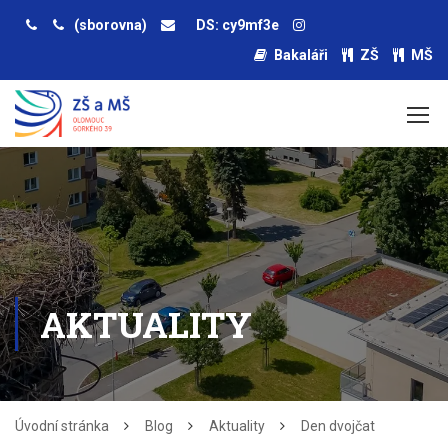
(sborovna)
DS: cy9mf3e
Bakaláři
ZŠ
MŠ
AKTUALITY
Úvodní stránka
Blog
Aktuality
Den dvojčat