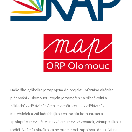
Naše škola/školka je zapojena do projektu Místního akčního
plánování v Olomouci. Projekt je zaměřen na předškolní a
základní vzdělávání. Cílem je zlepšit kvalitu vzdělávání v
mateřských a základních školách, posílit komunikaci a
spolupráci mezi učiteli navzájem, mezi zřizovateli, zástupci škol a
rodiči. Naše škola/školka se bude moci zapojovat do aktivit na