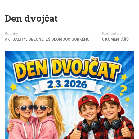
Den dvojčat
Rubriky
Komentáře
,
,
AKTUALITY
OBECNÉ
ZŠ OLOMOUC GORKÉHO
0 KOMENTÁŘŮ