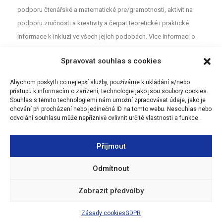
podporu čtenářské a matematické pre/gramotnosti, aktivit na
podporu zručnosti a kreativity a čerpat teoretické i praktické
informace k inkluzi ve všech jejích podobách. Více informací o
projektu najdete na webu
MAP
. Pro neformální diskuzi o školství a
Spravovat souhlas s cookies
vzdělávání mezi rodiči, učiteli a dalšími aktéry z Olomouce jsou
určeny Facebookové stránky (MAP Olomouc).
Abychom poskytli co nejlepší služby, používáme k ukládání a/nebo
přístupu k informacím o zařízení, technologie jako jsou soubory cookies.
Souhlas s těmito technologiemi nám umožní zpracovávat údaje, jako je
chování při procházení nebo jedinečná ID na tomto webu. Nesouhlas nebo
odvolání souhlasu může nepříznivě ovlivnit určité vlastnosti a funkce.
Přijmout
Odmítnout
Zobrazit předvolby
Zásady cookies
GDPR