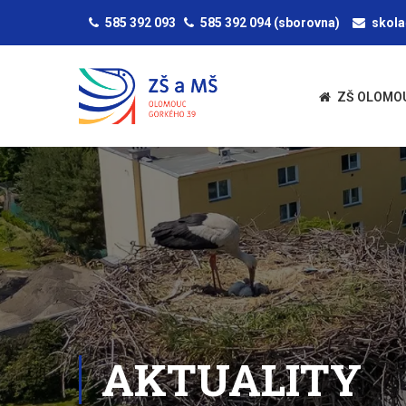
585 392 093
585 392 094
(sborovna)
skol
ZŠ OLOMO
AKTUALITY