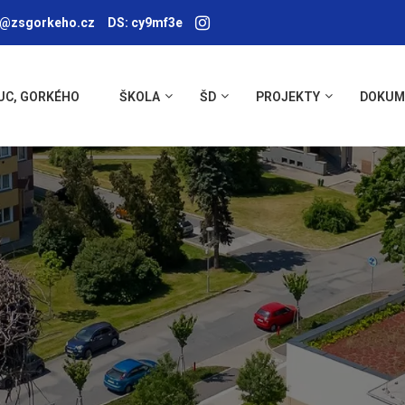
a@zsgorkeho.cz
DS: cy9mf3e
UC, GORKÉHO
ŠKOLA
ŠD
PROJEKTY
DOKUM