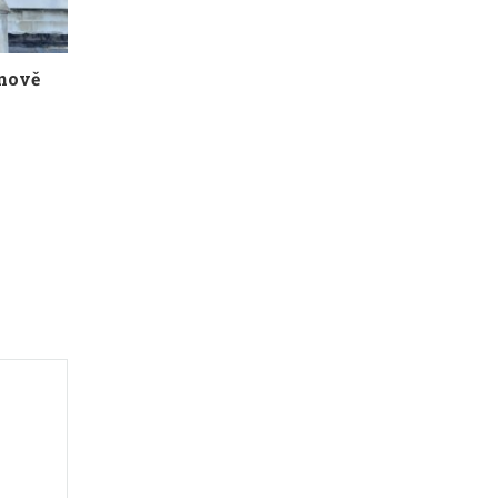
žnově