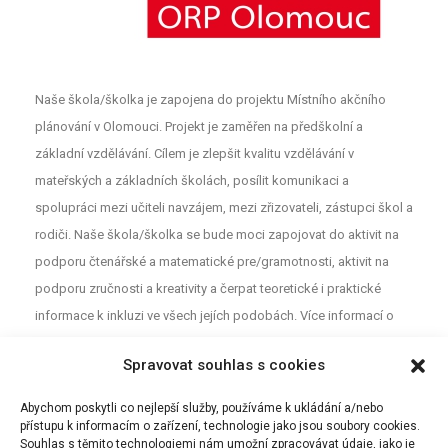
Naše škola/školka je zapojena do projektu Místního akčního
plánování v Olomouci. Projekt je zaměřen na předškolní a
základní vzdělávání. Cílem je zlepšit kvalitu vzdělávání v
mateřských a základních školách, posílit komunikaci a
spolupráci mezi učiteli navzájem, mezi zřizovateli, zástupci škol a
rodiči. Naše škola/školka se bude moci zapojovat do aktivit na
podporu čtenářské a matematické pre/gramotnosti, aktivit na
podporu zručnosti a kreativity a čerpat teoretické i praktické
informace k inkluzi ve všech jejích podobách. Více informací o
projektu najdete na webu
MAP
. Pro neformální diskuzi o školství a
Spravovat souhlas s cookies
vzdělávání mezi rodiči, učiteli a dalšími aktéry z Olomouce jsou
určeny Facebookové stránky (MAP Olomouc).
Abychom poskytli co nejlepší služby, používáme k ukládání a/nebo
přístupu k informacím o zařízení, technologie jako jsou soubory cookies.
Souhlas s těmito technologiemi nám umožní zpracovávat údaje, jako je