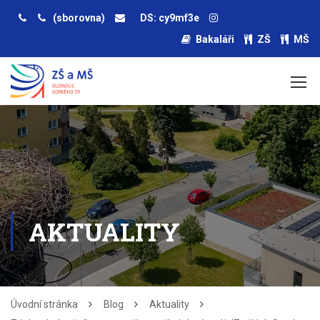
(sborovna)
DS: cy9mf3e
Bakaláři
ZŠ
MŠ
AKTUALITY
Úvodní stránka
Blog
Aktuality