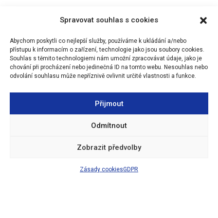
projektu najdete na webu
MAP
. Pro neformální diskuzi o školství a
Spravovat souhlas s cookies
vzdělávání mezi rodiči, učiteli a dalšími aktéry z Olomouce jsou
určeny Facebookové stránky (MAP Olomouc).
Abychom poskytli co nejlepší služby, používáme k ukládání a/nebo
přístupu k informacím o zařízení, technologie jako jsou soubory cookies.
Souhlas s těmito technologiemi nám umožní zpracovávat údaje, jako je
chování při procházení nebo jedinečná ID na tomto webu. Nesouhlas nebo
odvolání souhlasu může nepříznivě ovlivnit určité vlastnosti a funkce.
Přijmout
Odmítnout
Zobrazit předvolby
Zásady cookies
GDPR
🔒
|
Prohlášení o přístupnosti
|
Zásady cookies
|
Tvorba webu David