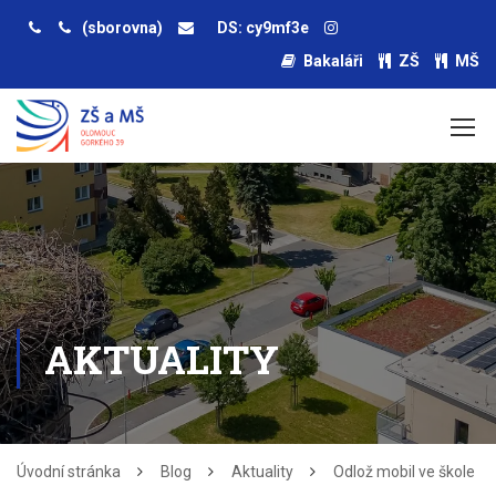
(sborovna)
DS: cy9mf3e
Bakaláři
ZŠ
MŠ
AKTUALITY
Úvodní stránka
Blog
Aktuality
Odlož mobil ve škole