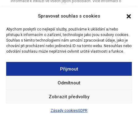
informace k inkluzi ve všech jejích podobách. Více informací o
projektu najdete na webu
MAP
. Pro neformální diskuzi o školství a
Spravovat souhlas s cookies
vzdělávání mezi rodiči, učiteli a dalšími aktéry z Olomouce jsou
určeny Facebookové stránky (MAP Olomouc).
Abychom poskytli co nejlepší služby, používáme k ukládání a/nebo
přístupu k informacím o zařízení, technologie jako jsou soubory cookies.
Souhlas s těmito technologiemi nám umožní zpracovávat údaje, jako je
chování při procházení nebo jedinečná ID na tomto webu. Nesouhlas nebo
odvolání souhlasu může nepříznivě ovlivnit určité vlastnosti a funkce.
Přijmout
Odmítnout
Zobrazit předvolby
Zásady cookies
GDPR