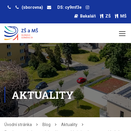
(sborovna)
DS: cy9mf3e
Bakaláři
ZŠ
MŠ
AKTUALITY
Úvodní stránka
Blog
Aktuality