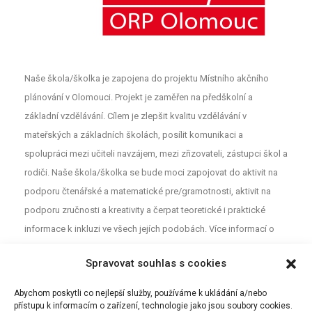
Naše škola/školka je zapojena do projektu Místního akčního
plánování v Olomouci. Projekt je zaměřen na předškolní a
základní vzdělávání. Cílem je zlepšit kvalitu vzdělávání v
mateřských a základních školách, posílit komunikaci a
spolupráci mezi učiteli navzájem, mezi zřizovateli, zástupci škol a
rodiči. Naše škola/školka se bude moci zapojovat do aktivit na
podporu čtenářské a matematické pre/gramotnosti, aktivit na
podporu zručnosti a kreativity a čerpat teoretické i praktické
informace k inkluzi ve všech jejích podobách. Více informací o
projektu najdete na webu
MAP
. Pro neformální diskuzi o školství a
Spravovat souhlas s cookies
vzdělávání mezi rodiči, učiteli a dalšími aktéry z Olomouce jsou
určeny Facebookové stránky (MAP Olomouc).
Abychom poskytli co nejlepší služby, používáme k ukládání a/nebo
přístupu k informacím o zařízení, technologie jako jsou soubory cookies.