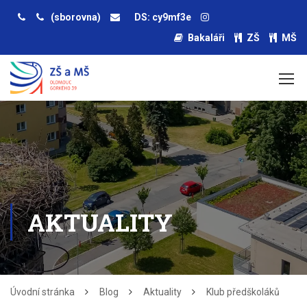
(sborovna)
DS: cy9mf3e
Bakaláři
ZŠ
MŠ
AKTUALITY
Úvodní stránka
Blog
Aktuality
Klub předškoláků