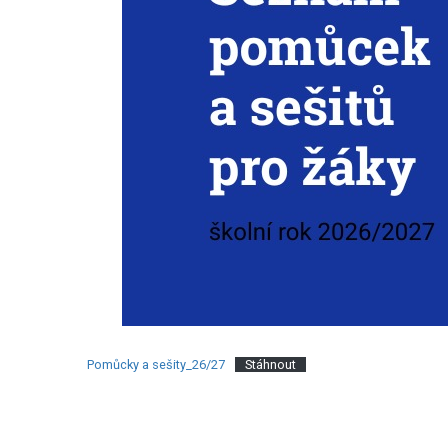
Pomůcky a sešity_26/27
Stáhnout