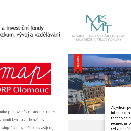
Abychom posk
ního plánování v Olomouci. Projekt
informacím o
technologie
lepšit kvalitu vzdělávání v
jedinečná I
polupráci mezi učiteli navzájem,
ovlivnit urči