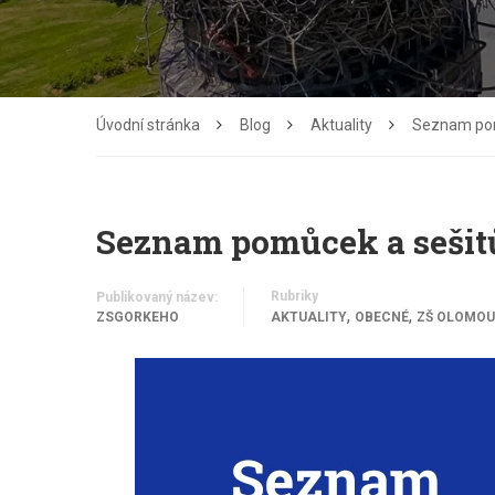
Úvodní stránka
Blog
Aktuality
Seznam pomů
Seznam pomůcek a sešitů
Rubriky
Publikovaný název:
,
,
ZSGORKEHO
AKTUALITY
OBECNÉ
ZŠ OLOMOU