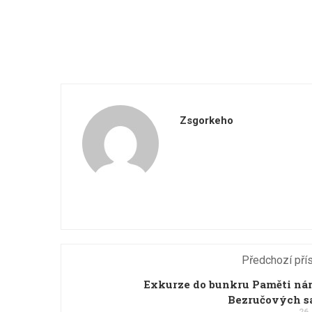
Zsgorkeho
Předchozí pří
Exkurze do bunkru Paměti ná
Bezručových s