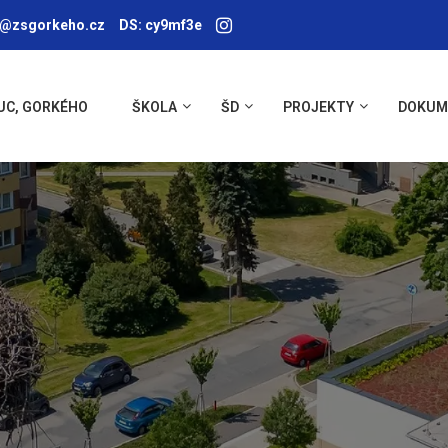
a@zsgorkeho.cz
DS: cy9mf3e
UC, GORKÉHO
ŠKOLA
ŠD
PROJEKTY
DOKUM