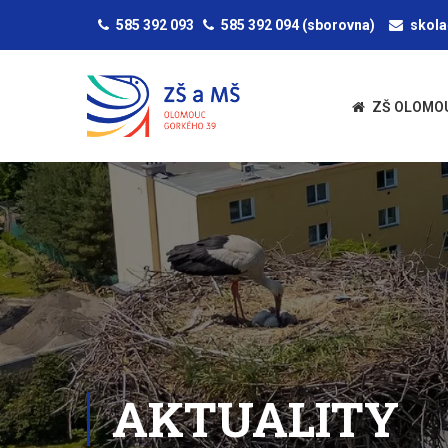
585 392 093
585 392 094
(sborovna)
skol
ZŠ OLOMO
AKTUALITY