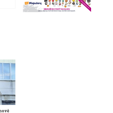
žnově