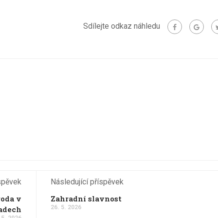
Sdílejte odkaz náhledu
spěvek
Následující příspěvek
roda v
Zahradní slavnost
26. 5. 2026
adech