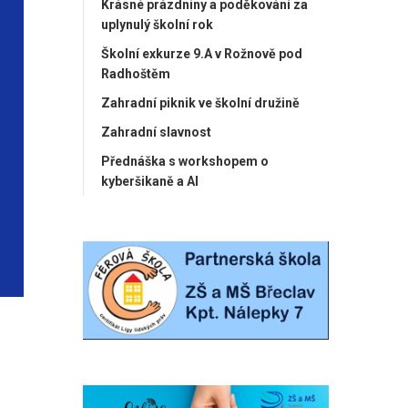
Krásné prázdniny a poděkování za
uplynulý školní rok
Školní exkurze 9.A v Rožnově pod
Radhoštěm
Zahradní piknik ve školní družině
Zahradní slavnost
Přednáška s workshopem o
kyberšikaně a AI