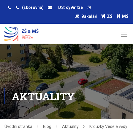
(sborovna)
DS: cy9mf3e
Bakaláři
ZŠ
MŠ
AKTUALITY
Úvodní stránka
Blog
Aktuality
Kroužky Veselé vědy