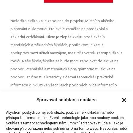
Naše škola/školka je zapojena do projektu Místního akčního
plánování v Olomouci. Projekt je zaměřen na předškolní a
základní vzdělávání. Cílem je zlepšit kvalitu vzdělávání v
mateřských a základních školách, posílit komunikaci a
spolupráci mezi učiteli navzájem, mezi zřizovateli, zástupci škol a
rodiči. Naše škola/školka se bude moci zapojovat do aktivit na
podporu čtenářské a matematické pre/gramotnosti, aktivit na
podporu zručnosti a kreativity a čerpat teoretické i praktické
informace k inkluzi ve všech jejích podobách. Více informací o
projektu najdete na webu
MAP
. Pro neformální diskuzi o školství a
Spravovat souhlas s cookies
vzdělávání mezi rodiči, učiteli a dalšími aktéry z Olomouce jsou
určeny Facebookové stránky (MAP Olomouc).
Abychom poskytli co nejlepší služby, používáme k ukládání a/nebo
přístupu k informacím o zařízení, technologie jako jsou soubory cookies.
Souhlas s těmito technologiemi nám umožní zpracovávat údaje, jako je
chování při procházení nebo jedinečná ID na tomto webu. Nesouhlas nebo