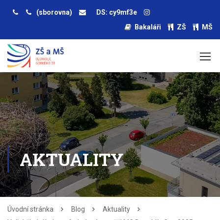
(sborovna)
DS: cy9mf3e
Bakaláři
ZŠ
MŠ
AKTUALITY
Úvodní stránka
Blog
Aktuality