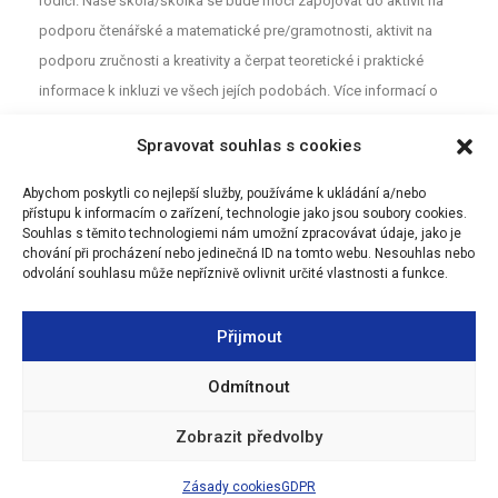
rodiči. Naše škola/školka se bude moci zapojovat do aktivit na
podporu čtenářské a matematické pre/gramotnosti, aktivit na
podporu zručnosti a kreativity a čerpat teoretické i praktické
informace k inkluzi ve všech jejích podobách. Více informací o
projektu najdete na webu
MAP
. Pro neformální diskuzi o školství a
Spravovat souhlas s cookies
vzdělávání mezi rodiči, učiteli a dalšími aktéry z Olomouce jsou
určeny Facebookové stránky (MAP Olomouc).
Abychom poskytli co nejlepší služby, používáme k ukládání a/nebo
přístupu k informacím o zařízení, technologie jako jsou soubory cookies.
Souhlas s těmito technologiemi nám umožní zpracovávat údaje, jako je
chování při procházení nebo jedinečná ID na tomto webu. Nesouhlas nebo
odvolání souhlasu může nepříznivě ovlivnit určité vlastnosti a funkce.
Přijmout
Odmítnout
Zobrazit předvolby
Zásady cookies
GDPR