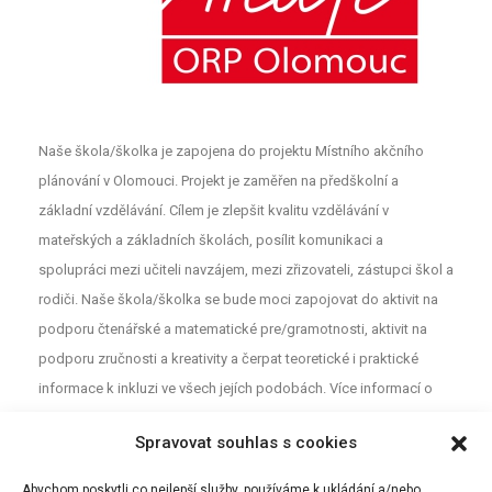
Naše škola/školka je zapojena do projektu Místního akčního
plánování v Olomouci. Projekt je zaměřen na předškolní a
základní vzdělávání. Cílem je zlepšit kvalitu vzdělávání v
mateřských a základních školách, posílit komunikaci a
spolupráci mezi učiteli navzájem, mezi zřizovateli, zástupci škol a
rodiči. Naše škola/školka se bude moci zapojovat do aktivit na
podporu čtenářské a matematické pre/gramotnosti, aktivit na
podporu zručnosti a kreativity a čerpat teoretické i praktické
informace k inkluzi ve všech jejích podobách. Více informací o
projektu najdete na webu
MAP
. Pro neformální diskuzi o školství a
Spravovat souhlas s cookies
vzdělávání mezi rodiči, učiteli a dalšími aktéry z Olomouce jsou
určeny Facebookové stránky (MAP Olomouc).
Abychom poskytli co nejlepší služby, používáme k ukládání a/nebo