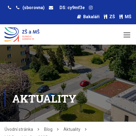
(sborovna)
DS: cy9mf3e
Bakaláři
ZŠ
MŠ
AKTUALITY
Úvodní stránka
Blog
Aktuality