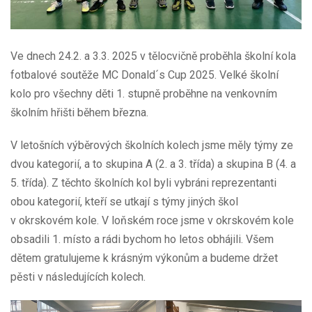
Ve dnech 24.2. a 3.3. 2025 v tělocvičně proběhla školní kola
fotbalové soutěže MC Donald´s Cup 2025. Velké školní
kolo pro všechny děti 1. stupně proběhne na venkovním
školním hřišti během března.
V letošních výběrových školních kolech jsme měly týmy ze
dvou kategorií, a to skupina A (2. a 3. třída) a skupina B (4. a
5. třída). Z těchto školních kol byli vybráni reprezentanti
obou kategorií, kteří se utkají s týmy jiných škol
v okrskovém kole. V loňském roce jsme v okrskovém kole
obsadili 1. místo a rádi bychom ho letos obhájili. Všem
dětem gratulujeme k krásným výkonům a budeme držet
pěsti v následujících kolech.