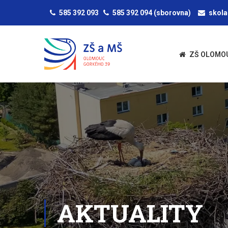
585 392 093
585 392 094
(sborovna)
skol
ZŠ OLOMO
AKTUALITY