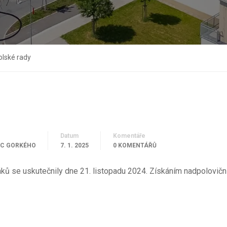
olské rady
Datum
Komentáře
C GORKÉHO
7. 1. 2025
0 KOMENTÁŘŮ
ů se uskutečnily dne 21. listopadu 2024. Získáním nadpoloviční