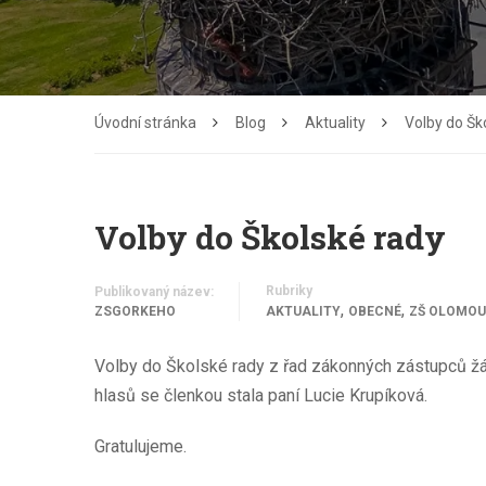
Úvodní stránka
Blog
Aktuality
Volby do Šk
Volby do Školské rady
Rubriky
Publikovaný název:
,
,
ZSGORKEHO
AKTUALITY
OBECNÉ
ZŠ OLOMOU
Volby do Školské rady z řad zákonných zástupců žák
hlasů se členkou stala paní Lucie Krupíková.
Gratulujeme.