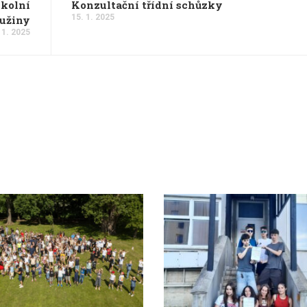
školní
Konzultační třídní schůzky
15. 1. 2025
užiny
 1. 2025