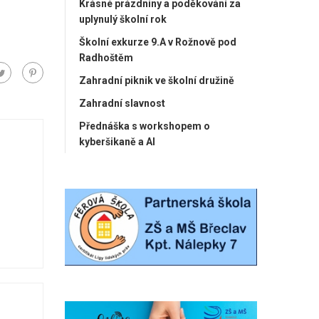
Krásné prázdniny a poděkování za
uplynulý školní rok
Školní exkurze 9.A v Rožnově pod
Radhoštěm
Zahradní piknik ve školní družině
Zahradní slavnost
Přednáška s workshopem o
kyberšikaně a AI