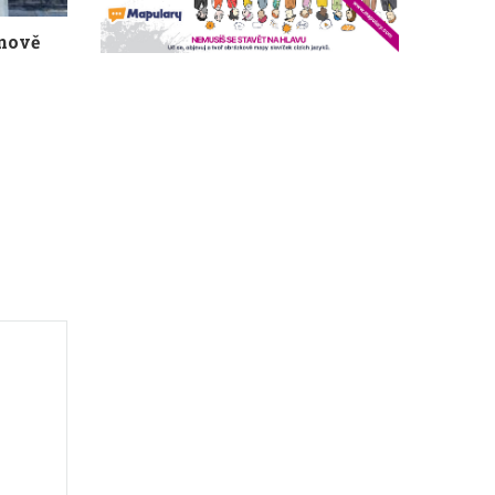
žnově