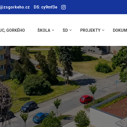
a@zsgorkeho.cz
DS: cy9mf3e
UC, GORKÉHO
ŠKOLA
ŠD
PROJEKTY
DOKUM