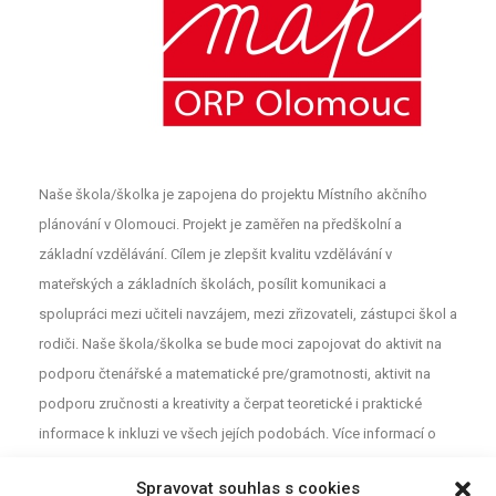
Naše škola/školka je zapojena do projektu Místního akčního
plánování v Olomouci. Projekt je zaměřen na předškolní a
základní vzdělávání. Cílem je zlepšit kvalitu vzdělávání v
mateřských a základních školách, posílit komunikaci a
spolupráci mezi učiteli navzájem, mezi zřizovateli, zástupci škol a
rodiči. Naše škola/školka se bude moci zapojovat do aktivit na
podporu čtenářské a matematické pre/gramotnosti, aktivit na
podporu zručnosti a kreativity a čerpat teoretické i praktické
informace k inkluzi ve všech jejích podobách. Více informací o
projektu najdete na webu
MAP
. Pro neformální diskuzi o školství a
Spravovat souhlas s cookies
vzdělávání mezi rodiči, učiteli a dalšími aktéry z Olomouce jsou