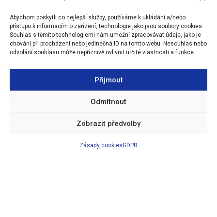
určeny Facebookové stránky (MAP Olomouc).
Abychom poskytli co nejlepší služby, používáme k ukládání a/nebo
přístupu k informacím o zařízení, technologie jako jsou soubory cookies.
Souhlas s těmito technologiemi nám umožní zpracovávat údaje, jako je
chování při procházení nebo jedinečná ID na tomto webu. Nesouhlas nebo
odvolání souhlasu může nepříznivě ovlivnit určité vlastnosti a funkce.
Přijmout
Odmítnout
Zobrazit předvolby
Zásady cookies
GDPR
🔒
|
Prohlášení o přístupnosti
|
Zásady cookies
|
Tvorba webu David
Walter