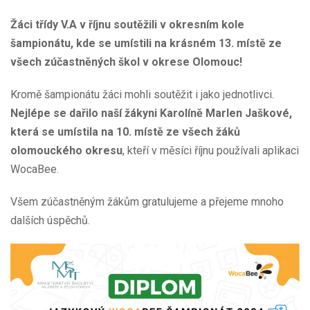
Žáci třídy V.A v říjnu soutěžili v okresním kole
šampionátu, kde se umístili na krásném 13. místě ze
všech zúčastněných škol v okrese Olomouc!
Kromě šampionátu žáci mohli soutěžit i jako jednotlivci.
Nejlépe se dařilo naší žákyni Karolíně Marlen Jaškové,
která se umístila na 10. místě ze všech žáků
olomouckého okresu
, kteří v měsíci říjnu používali aplikaci
WocaBee.
Všem zúčastněným žákům gratulujeme a přejeme mnoho
dalších úspěchů.