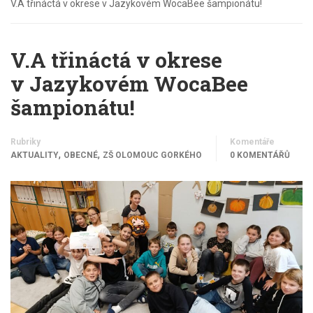
V.A třináctá v okrese v Jazykovém WocaBee šampionátu!
V.A třináctá v okrese
v Jazykovém WocaBee
šampionátu!
Rubriky
Komentáře
,
,
AKTUALITY
OBECNÉ
ZŠ OLOMOUC GORKÉHO
0 KOMENTÁŘŮ