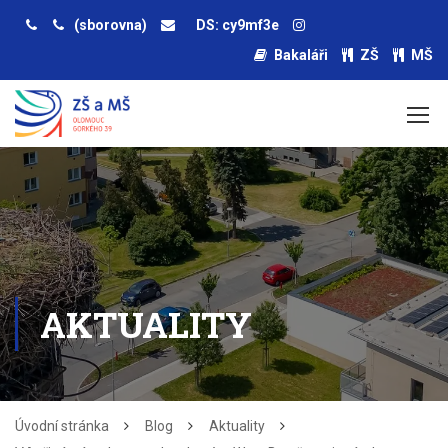
(sborovna)
DS: cy9mf3e
Bakaláři
ZŠ
MŠ
AKTUALITY
Úvodní stránka
Blog
Aktuality