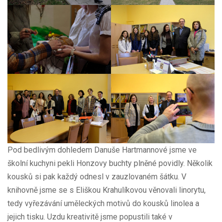
Pod bedlivým dohledem Danuše Hartmannové jsme ve
školní kuchyni pekli Honzovy buchty plněné povidly. Několik
kousků si pak každý odnesl v zauzlovaném šátku. V
knihovně jsme se s Eliškou Krahulíkovou věnovali linorytu,
tedy vyřezávání uměleckých motivů do kousků linolea a
jejich tisku. Uzdu kreativitě jsme popustili také v