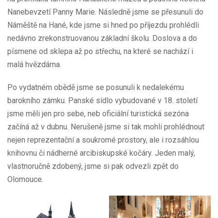
Nanebevzetí Panny Marie. Následně jsme se přesunuli do
Náměště na Hané, kde jsme si hned po příjezdu prohlédli
nedávno zrekonstruovanou základní školu. Doslova a do
písmene od sklepa až po střechu, na které se nachází i
malá hvězdárna.
Po vydatném obědě jsme se posunuli k nedalekému
barokního zámku. Panské sídlo vybudované v 18. století
jsme měli jen pro sebe, neb oficiální turistická sezóna
začíná až v dubnu. Nerušeně jsme si tak mohli prohlédnout
nejen reprezentační a soukromé prostory, ale i rozsáhlou
knihovnu či nádherné arcibiskupské kočáry. Jeden malý,
vlastnoručně zdobený, jsme si pak odvezli zpět do
Olomouce.