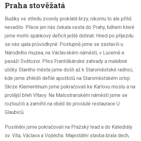
Praha stověžatá
Budíky ve středu zvonily proklatě brzy, nikomu to ale příliš
nevadilo. Přece jen nás čekala cesta do Prahy, během které
jsme mohli spánkový deficit ještě dohnat. Hned po příjezdu
se nás ujala průvodkyně. Postupně jsme se zastavili u
Národního muzea, na Václavském náměstí, v Lucerně a
pasáži Světozor. Přes Františkánské zahrady a malebné
uličky Starého města jsme došli až k Staroměstské radnici,
kde jsme zhlédli defilé apoštolů na Staroměstském orloji.
Skrze Klementinum jsme pokračovali ke Karlovu mostu a na
protější břeh Vltavy. Na Malostranském náměstí jsme se
rozloučili a zamířili na oběd do proslulé restaurace U
Glaubiců.
Posilněni jsme pokračovali na Pražský hrad a do Katedrály
sv. Víta, Václava a Vojtěcha. Majestátní stavba brala dech,