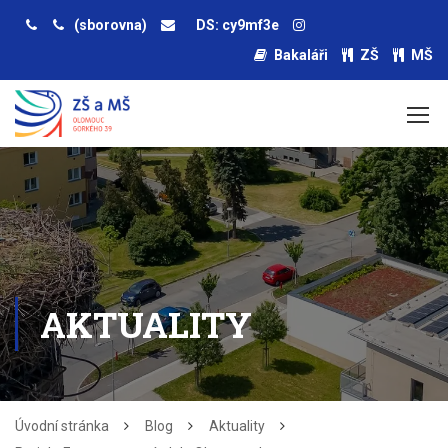
(sborovna)
DS: cy9mf3e
Bakaláři
ZŠ
MŠ
AKTUALITY
Úvodní stránka
Blog
Aktuality