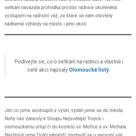
setkání navázala prohlídka prostor radnice okořeněná
výstupem na radniční věž, ze které se nám otevřely
nádherné výhledy na město i jeho okolí.
Podívejte se, co o setkání na radnici a vlastně i
celé akci napsaly
Olomoucké listy
.
Jen co jsme sestoupili z výšin, vydali jsme se do města.
Nohy nás zanesly k Sloupu Nejsvětější Trojice i
olomouckému orloji či do kostelů sv. Mořice a sv. Michala.
Navštívili jsme Dolní náměstí, zastavili se u secesní vily