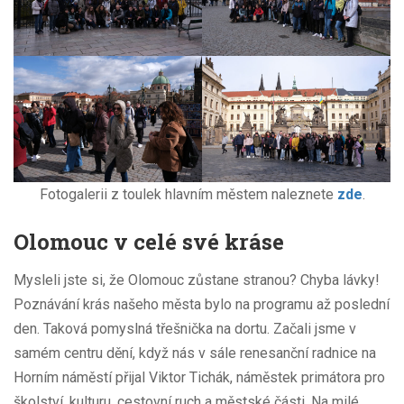
Fotogalerii z toulek hlavním městem naleznete
zde
.
Olomouc v celé své kráse
Mysleli jste si, že Olomouc zůstane stranou? Chyba lávky!
Poznávání krás našeho města bylo na programu až poslední
den. Taková pomyslná třešnička na dortu. Začali jsme v
samém centru dění, když nás v sále renesanční radnice na
Horním náměstí přijal Viktor Tichák, náměstek primátora pro
školství, kulturu, cestovní ruch a městské části. Na milé