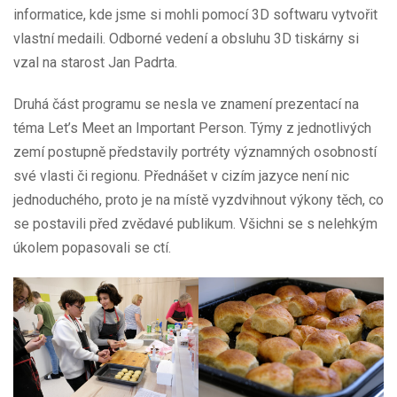
informatice, kde jsme si mohli pomocí 3D softwaru vytvořit
vlastní medaili. Odborné vedení a obsluhu 3D tiskárny si
vzal na starost Jan Padrta.
Druhá část programu se nesla ve znamení prezentací na
téma Let’s Meet an Important Person. Týmy z jednotlivých
zemí postupně představily portréty významných osobností
své vlasti či regionu. Přednášet v cizím jazyce není nic
jednoduchého, proto je na místě vyzdvihnout výkony těch, co
se postavili před zvědavé publikum. Všichni se s nelehkým
úkolem popasovali se ctí.