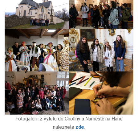
Fotogalerii z výletu do Choliny a Náměště na Hané
naleznete
zde
.