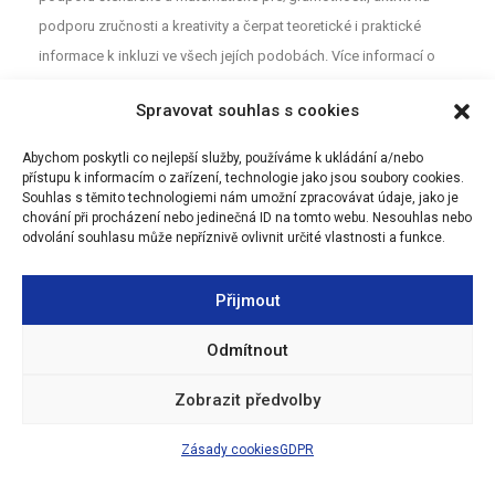
podporu zručnosti a kreativity a čerpat teoretické i praktické
informace k inkluzi ve všech jejích podobách. Více informací o
projektu najdete na webu
MAP
. Pro neformální diskuzi o školství a
Spravovat souhlas s cookies
vzdělávání mezi rodiči, učiteli a dalšími aktéry z Olomouce jsou
určeny Facebookové stránky (MAP Olomouc).
Abychom poskytli co nejlepší služby, používáme k ukládání a/nebo
přístupu k informacím o zařízení, technologie jako jsou soubory cookies.
Souhlas s těmito technologiemi nám umožní zpracovávat údaje, jako je
chování při procházení nebo jedinečná ID na tomto webu. Nesouhlas nebo
odvolání souhlasu může nepříznivě ovlivnit určité vlastnosti a funkce.
Přijmout
Odmítnout
Zobrazit předvolby
Zásady cookies
GDPR