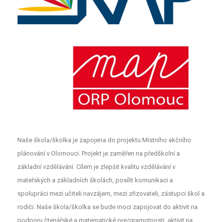
Naše škola/školka je zapojena do projektu Místního akčního
plánování v Olomouci. Projekt je zaměřen na předškolní a
základní vzdělávání. Cílem je zlepšit kvalitu vzdělávání v
mateřských a základních školách, posílit komunikaci a
spolupráci mezi učiteli navzájem, mezi zřizovateli, zástupci škol a
rodiči. Naše škola/školka se bude moci zapojovat do aktivit na
podporu čtenářské a matematické pre/gramotnosti, aktivit na