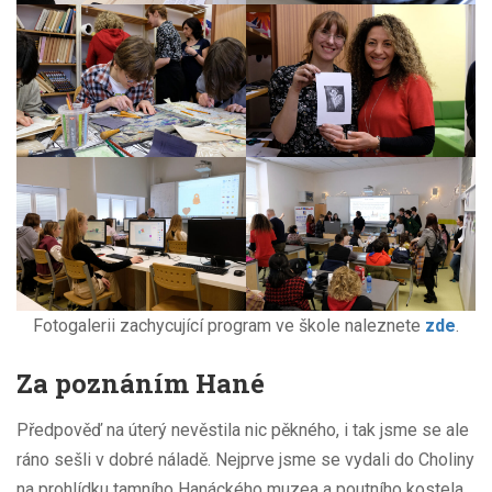
Fotogalerii zachycující program ve škole naleznete
zde
.
Za poznáním Hané
Předpověď na úterý nevěstila nic pěkného, i tak jsme se ale
ráno sešli v dobré náladě. Nejprve jsme se vydali do Choliny
na prohlídku tamního Hanáckého muzea a poutního kostela