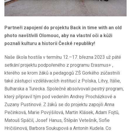
Partneři zapojení do projektu Back in time with an old
photo navštívili Olomouc, aby na vlastní oči a kůži
poznali kulturu a historii České republiky!
Naše škola hostila v termínu 12.–17. března 2023 už páté
setkání projektu podpořeného z programu Erasmus+ ,
kterého se krom žáků a pedagogů ZŠ Gorkého zúčastnili
také zástupci vzdělávacích institucí z Polska, Litvy, Itálie,
Bulharska a Turecka. Společně absolvovali pestrý program,
který připravil tým pod vedením Andrey Procházkové a
Zuzany Pustinové. Z žáků se do projektu zapojili Anna
Pečinková, Marie Povýšilová, Martin Klásek, Adam Fojtů,
Matouš Spáčil, Josef Hanus, Štěpán Vetešník, Sofie
Hričišinová, Barbora Soukupová a Antonín Kudela. Co