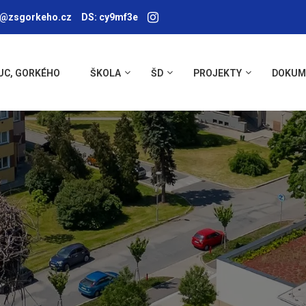
a@zsgorkeho.cz
DS: cy9mf3e
UC, GORKÉHO
ŠKOLA
ŠD
PROJEKTY
DOKUM