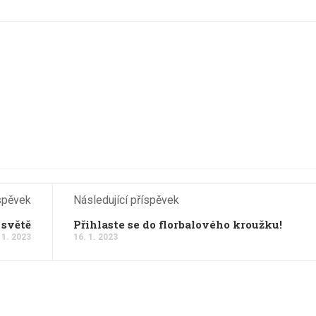
spěvek
Následující příspěvek
 světě
Přihlaste se do florbalového kroužku!
 1. 2023
16. 1. 2023