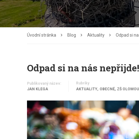
Úvodní stránka
Blog
Aktuality
Odpad si na
Odpad si na nás nepřijde
Rubriky
Publikovaný název:
,
,
JAN KLEGA
AKTUALITY
OBECNÉ
ZŠ OLOMOU