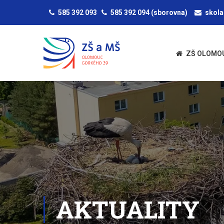
585 392 093
585 392 094
(sborovna)
skol
ZŠ OLOMO
AKTUALITY