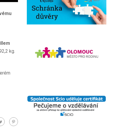
svému
dílem
92,2 kg.
terém