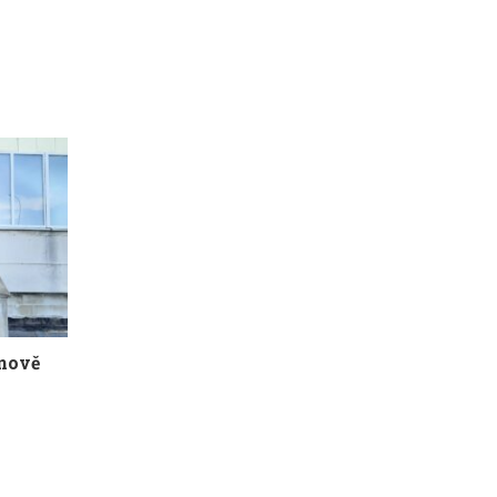
žnově