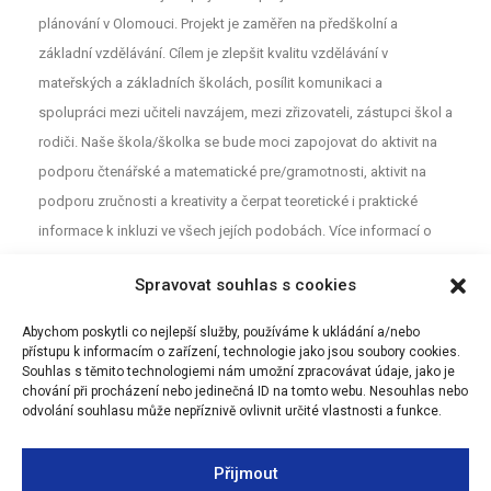
plánování v Olomouci. Projekt je zaměřen na předškolní a
základní vzdělávání. Cílem je zlepšit kvalitu vzdělávání v
mateřských a základních školách, posílit komunikaci a
spolupráci mezi učiteli navzájem, mezi zřizovateli, zástupci škol a
rodiči. Naše škola/školka se bude moci zapojovat do aktivit na
podporu čtenářské a matematické pre/gramotnosti, aktivit na
podporu zručnosti a kreativity a čerpat teoretické i praktické
informace k inkluzi ve všech jejích podobách. Více informací o
projektu najdete na webu
MAP
. Pro neformální diskuzi o školství a
Spravovat souhlas s cookies
vzdělávání mezi rodiči, učiteli a dalšími aktéry z Olomouce jsou
určeny Facebookové stránky (MAP Olomouc).
Abychom poskytli co nejlepší služby, používáme k ukládání a/nebo
přístupu k informacím o zařízení, technologie jako jsou soubory cookies.
Souhlas s těmito technologiemi nám umožní zpracovávat údaje, jako je
chování při procházení nebo jedinečná ID na tomto webu. Nesouhlas nebo
odvolání souhlasu může nepříznivě ovlivnit určité vlastnosti a funkce.
Přijmout