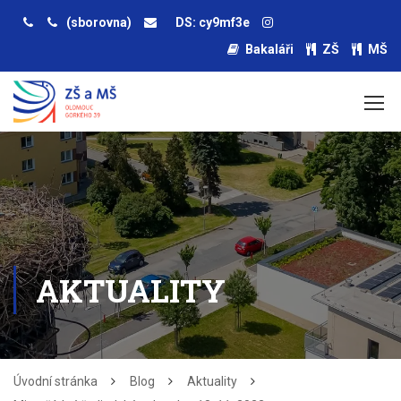
(sborovna)
DS: cy9mf3e
Bakaláři
ZŠ
MŠ
AKTUALITY
Úvodní stránka
Blog
Aktuality