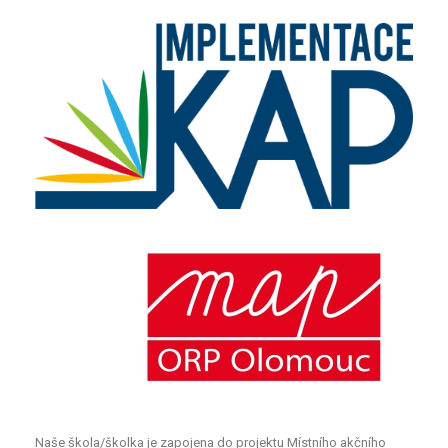
Naše škola/školka je zapojena do projektu Místního akčního