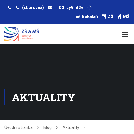
(sborovna)
DS: cy9mf3e
Bakaláři
ZŠ
MŠ
AKTUALITY
Úvodní stránka
Blog
Aktuality