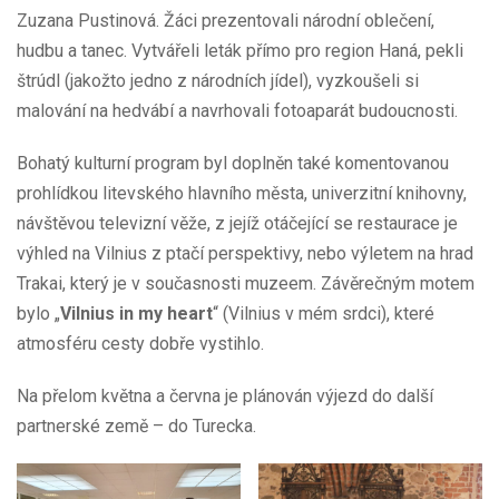
Zuzana Pustinová. Žáci prezentovali národní oblečení,
hudbu a tanec. Vytvářeli leták přímo pro region Haná, pekli
štrúdl (jakožto jedno z národních jídel), vyzkoušeli si
malování na hedvábí a navrhovali fotoaparát budoucnosti.
Bohatý kulturní program byl doplněn také komentovanou
prohlídkou litevského hlavního města, univerzitní knihovny,
návštěvou televizní věže, z jejíž otáčející se restaurace je
výhled na Vilnius z ptačí perspektivy, nebo výletem na hrad
Trakai, který je v současnosti muzeem. Závěrečným motem
bylo „
Vilnius in my heart
“ (Vilnius v mém srdci), které
atmosféru cesty dobře vystihlo.
Na přelom května a června je plánován výjezd do další
partnerské země – do Turecka.