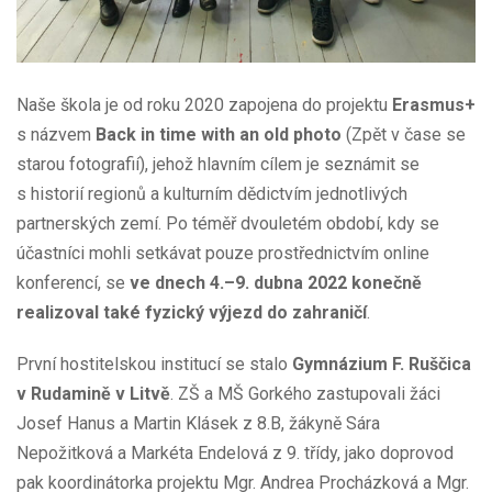
Naše škola je od roku 2020 zapojena do projektu
Erasmus+
s názvem
Back in time with an old photo
(Zpět v čase se
starou fotografií), jehož hlavním cílem je seznámit se
s historií regionů a kulturním dědictvím jednotlivých
partnerských zemí. Po téměř dvouletém období, kdy se
účastníci mohli setkávat pouze prostřednictvím online
konferencí, se
ve dnech 4.–9. dubna 2022 konečně
realizoval také fyzický výjezd do zahraničí
.
První hostitelskou institucí se stalo
Gymnázium F. Ruščica
v Rudamině v Litvě
. ZŠ a MŠ Gorkého zastupovali žáci
Josef Hanus a Martin Klásek z 8.B, žákyně Sára
Nepožitková a Markéta Endelová z 9. třídy, jako doprovod
pak koordinátorka projektu Mgr. Andrea Procházková a Mgr.