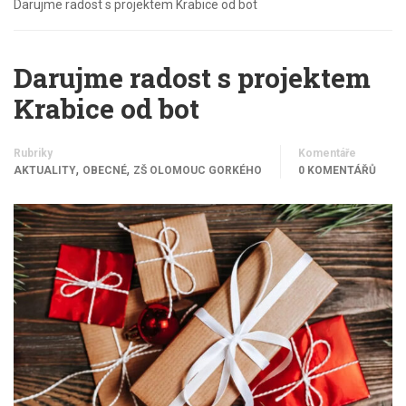
Darujme radost s projektem Krabice od bot
Darujme radost s projektem
Krabice od bot
Rubriky
Komentáře
,
,
AKTUALITY
OBECNÉ
ZŠ OLOMOUC GORKÉHO
0 KOMENTÁŘŮ