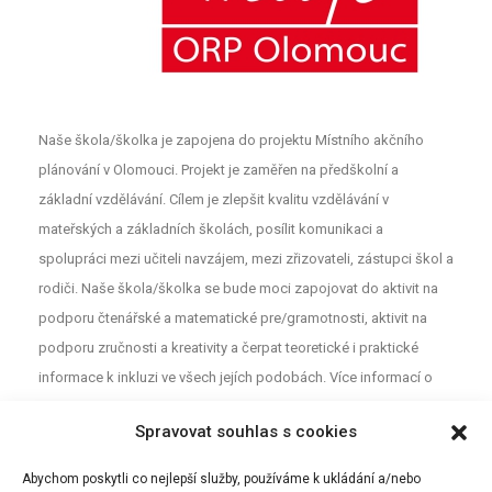
Naše škola/školka je zapojena do projektu Místního akčního
plánování v Olomouci. Projekt je zaměřen na předškolní a
základní vzdělávání. Cílem je zlepšit kvalitu vzdělávání v
mateřských a základních školách, posílit komunikaci a
spolupráci mezi učiteli navzájem, mezi zřizovateli, zástupci škol a
rodiči. Naše škola/školka se bude moci zapojovat do aktivit na
podporu čtenářské a matematické pre/gramotnosti, aktivit na
podporu zručnosti a kreativity a čerpat teoretické i praktické
informace k inkluzi ve všech jejích podobách. Více informací o
projektu najdete na webu
MAP
. Pro neformální diskuzi o školství a
Spravovat souhlas s cookies
vzdělávání mezi rodiči, učiteli a dalšími aktéry z Olomouce jsou
určeny Facebookové stránky (MAP Olomouc).
Abychom poskytli co nejlepší služby, používáme k ukládání a/nebo