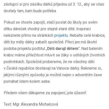
zástupci si pro zásilku dárků přijedou už 3. 12., aby se včas
dostaly tam, kam bude potřeba.
Pokud se chcete zapojit, stačí poslat do školy po svém
dítku dáreček vhodný pro stejně staré dítě. Inspiraci
naleznete přímo na stránkách
projektu
. Nebalte celé krabice,
děti by měly dárky zabalit společně. Přeci jen má školní
podoba projektu podtitul „
Děti darují dětem
“. Nad balením
krabic máme příležitost mluvit se žáky o odlišných životních
podmínkách. Společně probereme, že ne všechny děti
v České republice dostávají na Vánoce dárky. Řekneme si,
jakými různými způsoby je možné nejen v adventním čase
pomáhat lidem kolem sebe.
Předem všem děkujeme za zapojení, jste úžasní!
Text: Mgr. Alexandra Michalcová