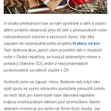
V loňský předvánoční čas se nám společně s vámi a vašimi
dětmi podařilo obdarovat přes 60 dětí z pěstounských rodin,
nízkoprahových zařízení a azylových domů. Vše díky
zapojení do celorepublikového projektu
Krabice od bot
.
Tato sbírková akce, jejímž cílem je potěšit děti z chudších
rodin v České republice, se koná již jedenáctým rokem a
pořádá ji Diakonie ČCE, jeden z nejvýznamnějších
poskytovatelů sociálních služeb v ČR.
Rozhodli jsme se zapojit i letos. Budeme rádi, když nám
opět spolu se svými ratolestmi pomůžete vykouzlit úsměv
na rtech těch, pro které bude naše darovaná naplněná
krabice možná jediným dárkem pod stromečkem. Naším
sběrným místem je pro tento rok firma Hroší stavby. Její