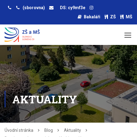
(sborovna)
DS: cy9mf3e
Bakaláři
ZŠ
MŠ
AKTUALITY
Úvodní stránka
Blog
Aktuality