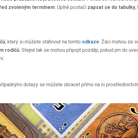
před zvoleným termínem
. Úplně postačí
zapsat se do tabulky
,
ičů
, který si můžete stáhnout na tomto
odkaze
. Žáci mohou ze 
m rodičů
. Stejně tak se mohou připojit později, pokud jim do uv
í.
 případnými dotazy se můžete obracet přímo na ni prostřednictví