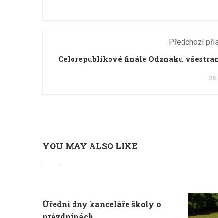
Předchozí pří
Celorepublikové finále Odznaku všestra
28.
YOU MAY ALSO LIKE
Úřední dny kanceláře školy o
prázdninách