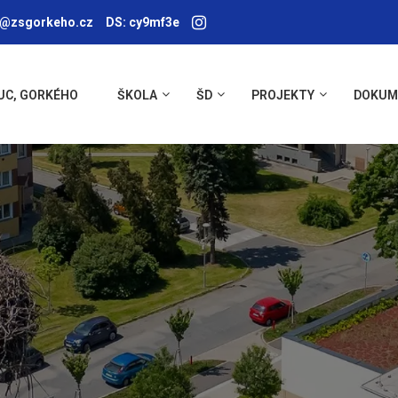
a@zsgorkeho.cz
DS: cy9mf3e
UC, GORKÉHO
ŠKOLA
ŠD
PROJEKTY
DOKUM