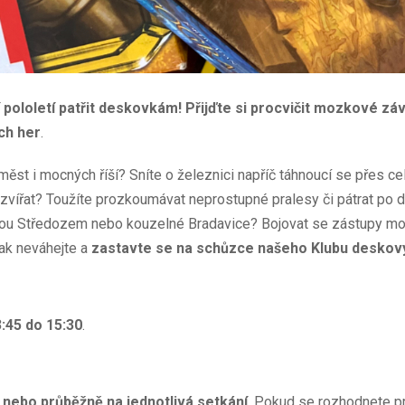
pololetí patřit deskovkám! Přijďte si procvičit mozkové záv
ch her
.
ěst i mocných říší? Sníte o železnici napříč táhnoucí se přes ce
zvířat? Toužíte prozkoumávat neprostupné pralesy či pátrat po 
nou Středozem nebo kouzelné Bradavice? Bojovat se zástupy mon
Pak neváhejte a
zastavte se na schůzce našeho Klubu deskov
:45 do 15:30
.
 nebo průběžně na jednotlivá setkání
. Pokud se rozhodnete p