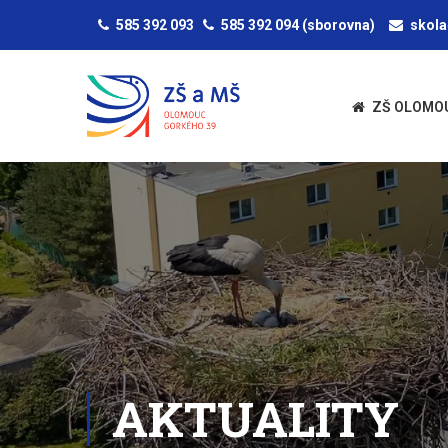
585 392 093
585 392 094
(sborovna)
skol
ZŠ OLOMO
AKTUALITY