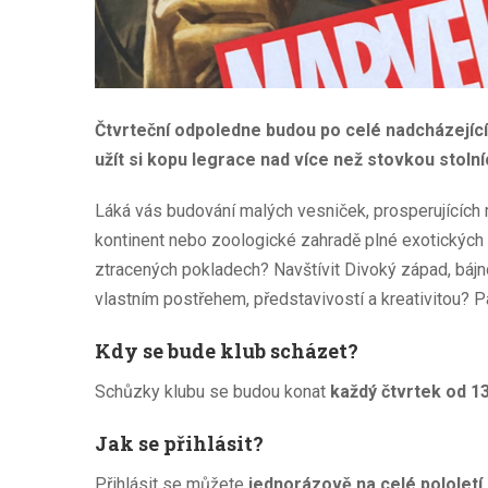
Čtvrteční odpoledne budou po celé nadcházející 
užít si kopu legrace nad více než stovkou stolní
Láká vás budování malých vesniček, prosperujících m
kontinent nebo zoologické zahradě plné exotických 
ztracených pokladech? Navštívit Divoký západ, báj
vlastním postřehem, představivostí a kreativitou? 
Kdy se bude klub scházet?
Schůzky klubu se budou konat
každý čtvrtek od 13
Jak se přihlásit?
Přihlásit se můžete
jednorázově na celé pololetí,