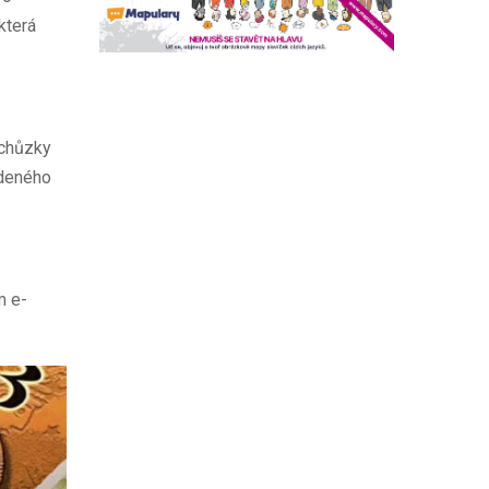
 která
schůzky
edeného
m e-