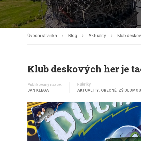
Úvodní stránka
Blog
Aktuality
Klub deskov
Klub deskových her je t
Rubriky
Publikovaný název:
,
,
JAN KLEGA
AKTUALITY
OBECNÉ
ZŠ OLOMOU