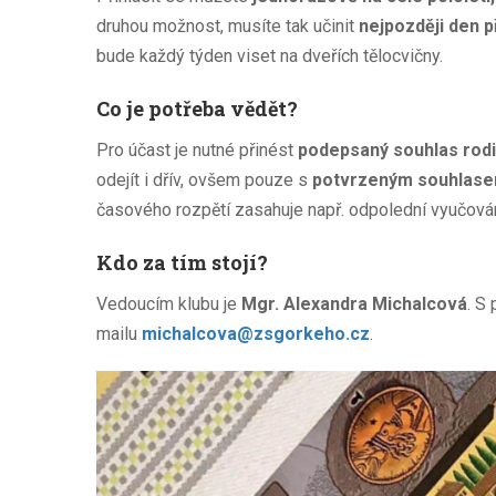
druhou možnost, musíte tak učinit
nejpozději den 
bude každý týden viset na dveřích tělocvičny.
Co je potřeba vědět?
Pro účast je nutné přinést
podepsaný souhlas rod
odejít i dřív, ovšem pouze s
potvrzeným souhlase
časového rozpětí zasahuje např. odpolední vyučován
Kdo za tím stojí?
Vedoucím klubu je
Mgr. Alexandra Michalcová
. S
mailu
michalcova@zsgorkeho.cz
.