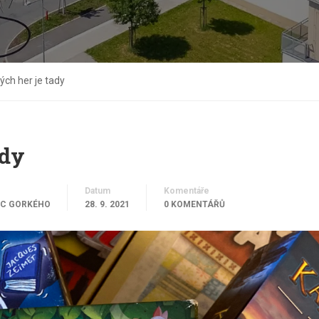
ých her je tady
ady
Datum
Komentáře
C GORKÉHO
28. 9. 2021
0 KOMENTÁŘŮ