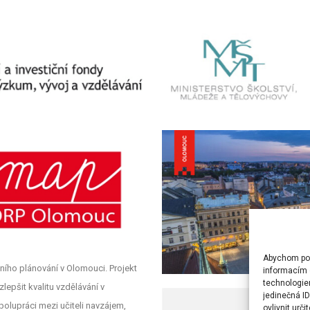
Abychom posk
ního plánování v Olomouci. Projekt
informacím o
technologie
lepšit kvalitu vzdělávání v
jedinečná I
polupráci mezi učiteli navzájem,
ovlivnit urči