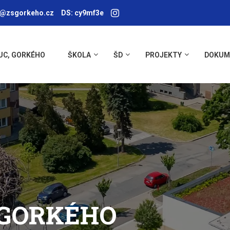
a@zsgorkeho.cz
DS: cy9mf3e
UC, GORKÉHO
ŠKOLA
ŠD
PROJEKTY
DOKUM
 GORKÉHO