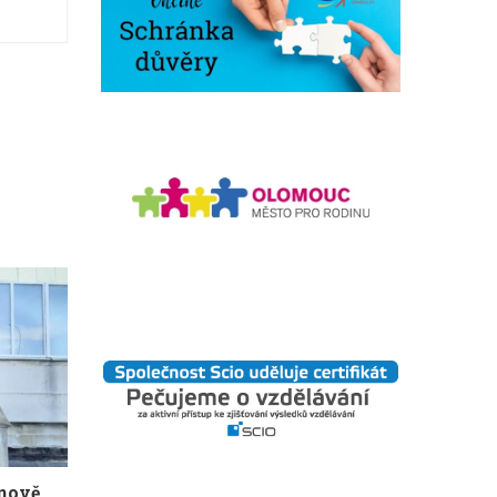
žnově