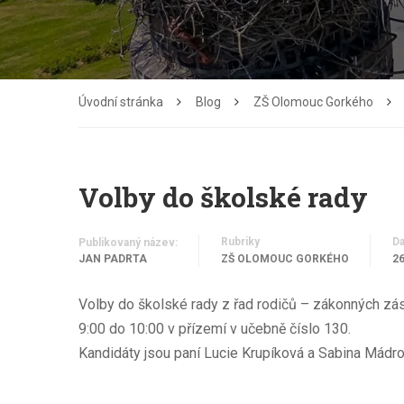
Úvodní stránka
Blog
ZŠ Olomouc Gorkého
Volby do školské rady
Rubriky
D
Publikovaný název:
JAN PADRTA
ZŠ OLOMOUC GORKÉHO
26
Volby do školské rady z řad rodičů – zákonných zás
9:00 do 10:00 v přízemí v učebně číslo 130.
Kandidáty jsou paní Lucie Krupíková a Sabina Mádro