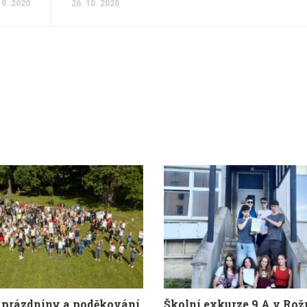
 9. 2020
26. 10. 2020
 prázdniny a poděkování
Školní exkurze 9.A v Ro