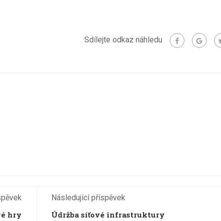
Sdílejte odkaz náhledu
spěvek
Následující příspěvek
é hry
Údržba síťové infrastruktury