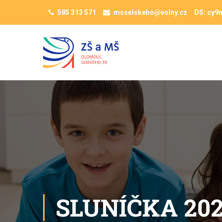
585 313 571
msselskeho@volny.cz
DS: cy9
SLUNÍČKA 202