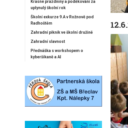
Krásné prázdniny a poděkování za
uplynulý školní rok
Školní exkurze 9.A v Rožnově pod
12.6
Radhoštěm
Zahradní piknik ve školní družině
Zahradní slavnost
Přednáška s workshopem o
kyberšikaně a AI