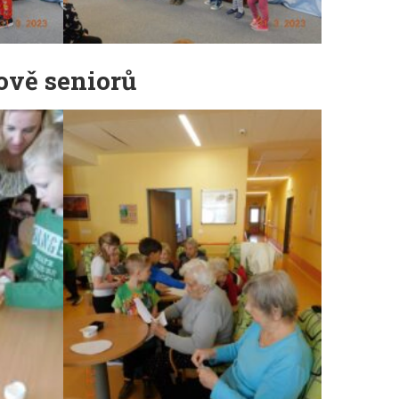
ově seniorů