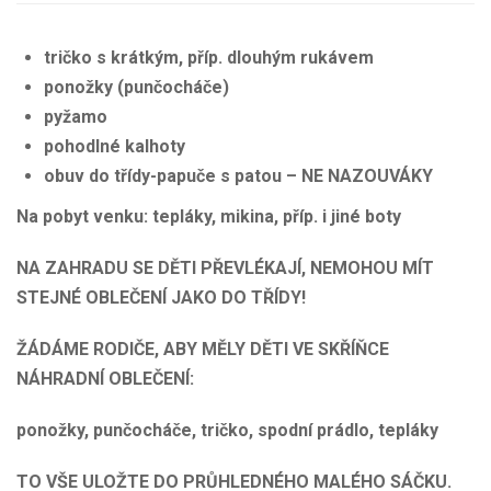
tričko s krátkým, příp. dlouhým rukávem
ponožky (punčocháče)
pyžamo
pohodlné kalhoty
obuv do třídy-papuče s patou – NE NAZOUVÁKY
Na pobyt venku:
tepláky, mikina, příp. i jiné boty
NA ZAHRADU SE DĚTI PŘEVLÉKAJÍ, NEMOHOU MÍT
STEJNÉ OBLEČENÍ JAKO DO TŘÍDY!
ŽÁDÁME RODIČE, ABY MĚLY DĚTI VE SKŘÍŇCE
NÁHRADNÍ OBLEČENÍ:
ponožky, punčocháče, tričko, spodní prádlo, tepláky
TO VŠE ULOŽTE DO PRŮHLEDNÉHO MALÉHO SÁČKU
.