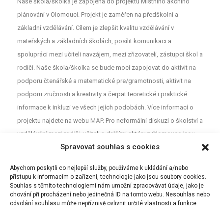
Naše škola/školka je zapojena do projektu Místního akčního
plánování v Olomouci. Projekt je zaměřen na předškolní a
základní vzdělávání. Cílem je zlepšit kvalitu vzdělávání v
mateřských a základních školách, posílit komunikaci a
spolupráci mezi učiteli navzájem, mezi zřizovateli, zástupci škol a
rodiči. Naše škola/školka se bude moci zapojovat do aktivit na
podporu čtenářské a matematické pre/gramotnosti, aktivit na
podporu zručnosti a kreativity a čerpat teoretické i praktické
informace k inkluzi ve všech jejích podobách. Více informací o
projektu najdete na webu
MAP
. Pro neformální diskuzi o školství a
vzdělávání mezi rodiči, učiteli a dalšími aktéry z Olomouce jsou
Spravovat souhlas s cookies
určeny Facebookové stránky (MAP Olomouc).
Abychom poskytli co nejlepší služby, používáme k ukládání a/nebo
přístupu k informacím o zařízení, technologie jako jsou soubory cookies.
Souhlas s těmito technologiemi nám umožní zpracovávat údaje, jako je
chování při procházení nebo jedinečná ID na tomto webu. Nesouhlas nebo
odvolání souhlasu může nepříznivě ovlivnit určité vlastnosti a funkce.