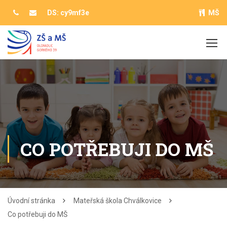
DS: cy9mf3e
MŠ
CO POTŘEBUJI DO MŠ
Úvodní stránka
Mateřská škola Chválkovice
Co potřebuji do MŠ