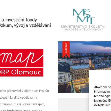
Abychom posk
ního plánování v Olomouci. Projekt
informacím o
technologie
lepšit kvalitu vzdělávání v
jedinečná I
polupráci mezi učiteli navzájem,
ovlivnit urči
olka se bude moci zapojovat do