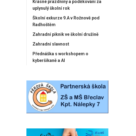
Krásné prázdniny a poděkování za
uplynulý školní rok
Školní exkurze 9.A v Rožnově pod
Radhoštěm
Zahradní piknik ve školní družině
Zahradní slavnost
Přednáška s workshopem o
kyberšikaně a AI