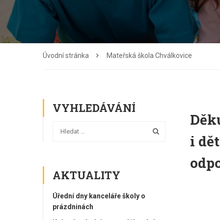
Úvodní stránka
Mateřská škola Chválkovice
VYHLEDÁVÁNÍ
Děku
i dě
odpo
AKTUALITY
Úřední dny kanceláře školy o
prázdninách