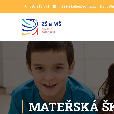
585 313 571
msselskeho@volny.cz
DS: cy9
MATEŘSKÁ Š