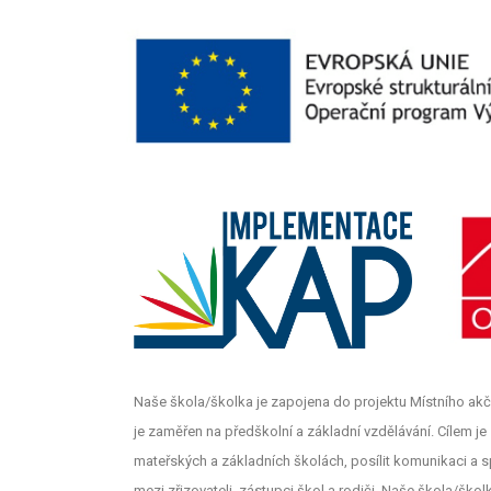
Naše škola/školka je zapojena do projektu Místního akč
je zaměřen na předškolní a základní vzdělávání. Cílem je z
mateřských a základních školách, posílit komunikaci a s
mezi zřizovateli, zástupci škol a rodiči. Naše škola/šk