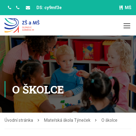
DS: cy9mf3e
MŠ
O ŠKOLCE
Úvodní stránka
Mateřská škola Týneček
O školce