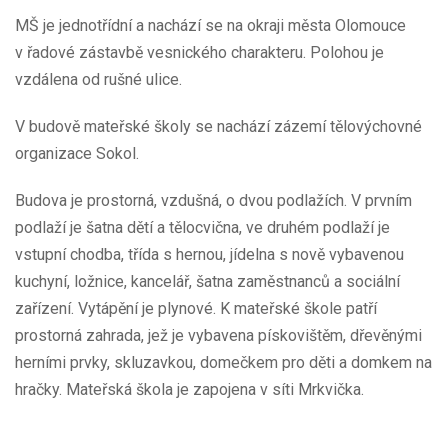
MŠ je jednotřídní a nachází se na okraji města Olomouce
v řadové zástavbě vesnického charakteru. Polohou je
vzdálena od rušné ulice.
V budově mateřské školy se nachází zázemí tělovýchovné
organizace Sokol.
Budova je prostorná, vzdušná, o dvou podlažích. V prvním
podlaží je šatna dětí a tělocvična, ve druhém podlaží je
vstupní chodba, třída s hernou, jídelna s nově vybavenou
kuchyní, ložnice, kancelář, šatna zaměstnanců a sociální
zařízení. Vytápění je plynové. K mateřské škole patří
prostorná zahrada, jež je vybavena pískovištěm, dřevěnými
herními prvky, skluzavkou, domečkem pro děti a domkem na
hračky. Mateřská škola je zapojena v síti Mrkvička.