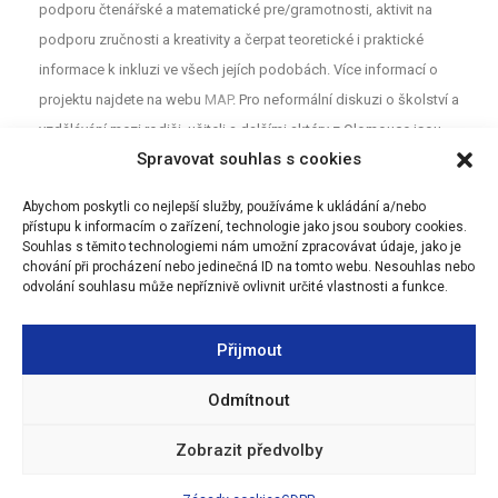
podporu čtenářské a matematické pre/gramotnosti, aktivit na
podporu zručnosti a kreativity a čerpat teoretické i praktické
informace k inkluzi ve všech jejích podobách. Více informací o
projektu najdete na webu
MAP
. Pro neformální diskuzi o školství a
vzdělávání mezi rodiči, učiteli a dalšími aktéry z Olomouce jsou
Spravovat souhlas s cookies
určeny Facebookové stránky (MAP Olomouc).
Abychom poskytli co nejlepší služby, používáme k ukládání a/nebo
přístupu k informacím o zařízení, technologie jako jsou soubory cookies.
Souhlas s těmito technologiemi nám umožní zpracovávat údaje, jako je
chování při procházení nebo jedinečná ID na tomto webu. Nesouhlas nebo
odvolání souhlasu může nepříznivě ovlivnit určité vlastnosti a funkce.
Přijmout
Odmítnout
Zobrazit předvolby