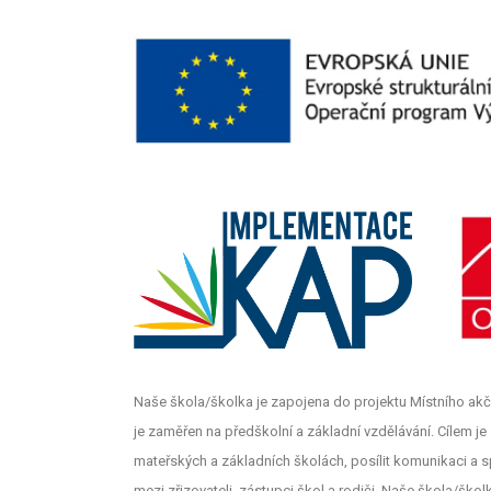
Naše škola/školka je zapojena do projektu Místního akč
je zaměřen na předškolní a základní vzdělávání. Cílem je z
mateřských a základních školách, posílit komunikaci a s
mezi zřizovateli, zástupci škol a rodiči. Naše škola/šk