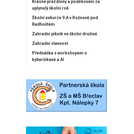
Krásné prázdniny a poděkování za
uplynulý školní rok
Školní exkurze 9.A v Rožnově pod
Radhoštěm
Zahradní piknik ve školní družině
Zahradní slavnost
Přednáška s workshopem o
kyberšikaně a AI