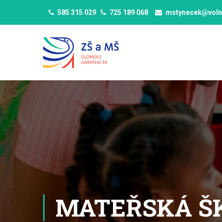
585 315 029
725 189 068
mstynecek@voln
MATEŘSKÁ Š