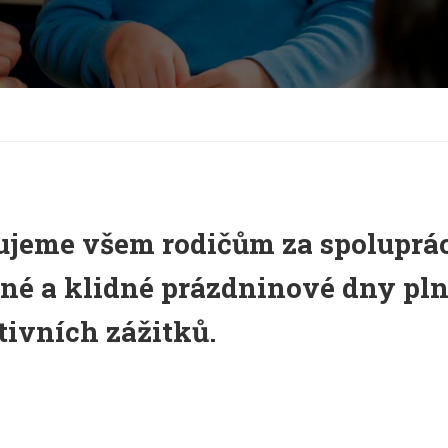
jeme všem rodičům za spoluprác
né a klidné prázdninové dny pl
tivních zážitků.