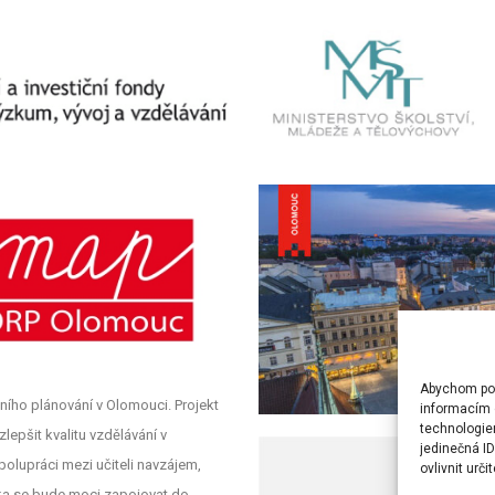
Abychom posk
ního plánování v Olomouci. Projekt
informacím o
technologie
lepšit kvalitu vzdělávání v
jedinečná I
polupráci mezi učiteli navzájem,
ovlivnit urči
olka se bude moci zapojovat do