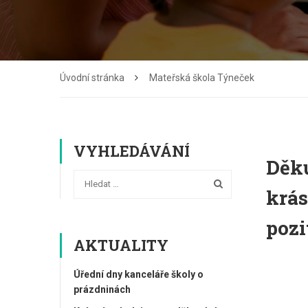
Úvodní stránka
Mateřská škola Týneček
VYHLEDÁVÁNÍ
Děku
krás
pozi
AKTUALITY
Úřední dny kanceláře školy o
prázdninách