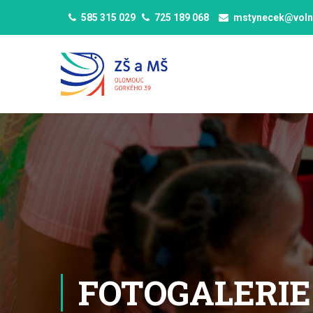
585 315 029
725 189 068
mstynecek@voln
FOTOGALERIE